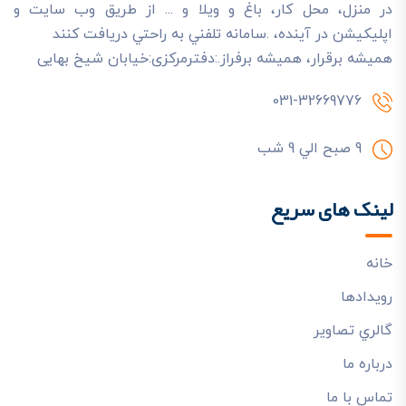
در منزل، محل کار، باغ و ويلا و ... از طريق وب سايت و
اپليکيشن در آينده، .سامانه تلفني به راحتي دريافت کنند
هميشه برقرار، هميشه برفراز.:دفترمرکزی:خیابان شیخ بهایی
031-32669776
9 صبح الي 9 شب
لینک های سریع
خانه
رويدادها
گالري تصاوير
درباره ما
تماس با ما