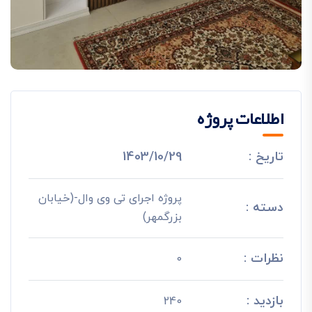
اطلاعات پروژه
تاریخ :
1403/10/29
پروژه اجرای تی وی وال-(خیابان
دسته :
بزرگمهر)
نظرات :
0
بازدید :
240