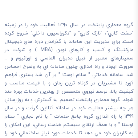
گروه معماري پايتخت در سال 1390 فعاليت خود را در زمينه
"سفت کاري"، "نازک کاري" و "دکوراسيون داخلي" شروع کرده
است. براي مديريت اين سامانه با گذراندن دوره هاي ديجيتال
مارکتينگ و کسب و کارهاي نوين (MBA ) و شرکت در
سمينارهاي معتبر از قبيل مديران الماسي و اورانيوم و ...
ضرورت ايجاد و راه اندازي چنين سامانه اي به وضوح احساس
شد. سامانه خدماتي " سلام اوستا " بر آن شد بستري فراهم
آورد تا مشتريان در کوتاه ترين زمان و با قيمت مناسب و
کيفيت بالا، توسط نيروي متخصص از بهترين خدمات بهره مند
شوند. گروه معماری پایتخت تصميم به گسترش و به روزرساني
هر چه بيشتر فعاليت خود در سامانه آنلاين گرفت و در سال
1399 با راه اندازي گروه جامع خدمات " با نام تجاري " سلام
اوستا " و با هدف ارتقاي سيستم خدمت رساني، اين امکان را
به کاربران خود مي دهد تا خدمات مورد نياز ساختماني خود را