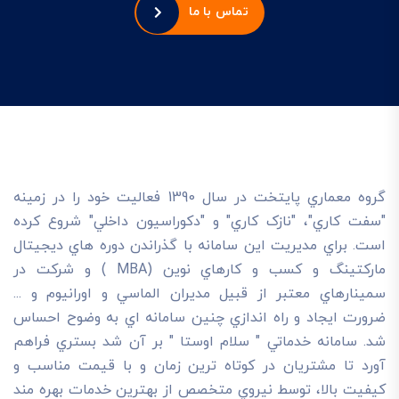
تماس با ما
گروه معماري پايتخت در سال 1390 فعاليت خود را در زمينه
"سفت کاري"، "نازک کاري" و "دکوراسيون داخلي" شروع کرده
است. براي مديريت اين سامانه با گذراندن دوره هاي ديجيتال
مارکتينگ و کسب و کارهاي نوين (MBA ) و شرکت در
سمينارهاي معتبر از قبيل مديران الماسي و اورانيوم و ...
ضرورت ايجاد و راه اندازي چنين سامانه اي به وضوح احساس
شد. سامانه خدماتي " سلام اوستا " بر آن شد بستري فراهم
آورد تا مشتريان در کوتاه ترين زمان و با قيمت مناسب و
کيفيت بالا، توسط نيروي متخصص از بهترين خدمات بهره مند