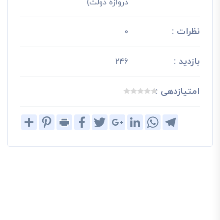
دروازه دولت)
نظرات :
0
بازدید :
246
امتیازدهی :
Share
Pinterest
Print
Facebook
Twitter
Google+
LinkedIn
WhatsApp
Telegram