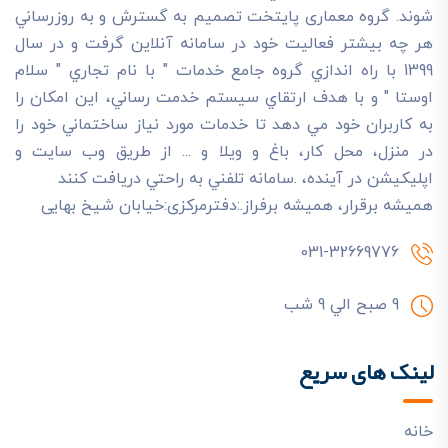
شوند. گروه معماری پایتخت تصميم به گسترش و به روزرساني
هر چه بيشتر فعاليت خود در سامانه آنلاين گرفت و در سال
1399 با راه اندازي گروه جامع خدمات " با نام تجاري " سلام
اوستا " و با هدف ارتقاي سيستم خدمت رساني، اين امکان را
به کاربران خود مي دهد تا خدمات مورد نياز ساختماني خود را
در منزل، محل کار، باغ و ويلا و ... از طريق وب سايت و
اپليکيشن در آينده، .سامانه تلفني به راحتي دريافت کنند
هميشه برقرار، هميشه برفراز.:دفترمرکزی:خیابان شیخ بهایی
031-32669776
9 صبح الي 9 شب
لینک های سریع
خانه