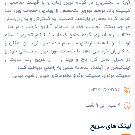
آورد تا مشتريان در کوتاه ترين زمان و با قيمت مناسب و
کيفيت بالا، توسط نيروي متخصص از بهترين خدمات بهره مند
شوند. گروه معماری پایتخت تصميم به گسترش و به روزرساني
هر چه بيشتر فعاليت خود در سامانه آنلاين گرفت و در سال
1399 با راه اندازي گروه جامع خدمات " با نام تجاري " سلام
اوستا " و با هدف ارتقاي سيستم خدمت رساني، اين امکان را
به کاربران خود مي دهد تا خدمات مورد نياز ساختماني خود را
در منزل، محل کار، باغ و ويلا و ... از طريق وب سايت و
اپليکيشن در آينده، .سامانه تلفني به راحتي دريافت کنند
هميشه برقرار، هميشه برفراز.:دفترمرکزی:خیابان شیخ بهایی
031-32669776
9 صبح الي 9 شب
لینک های سریع