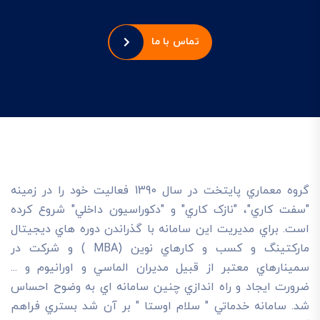
تماس با ما
گروه معماري پايتخت در سال 1390 فعاليت خود را در زمينه
"سفت کاري"، "نازک کاري" و "دکوراسيون داخلي" شروع کرده
است. براي مديريت اين سامانه با گذراندن دوره هاي ديجيتال
مارکتينگ و کسب و کارهاي نوين (MBA ) و شرکت در
سمينارهاي معتبر از قبيل مديران الماسي و اورانيوم و ...
ضرورت ايجاد و راه اندازي چنين سامانه اي به وضوح احساس
شد. سامانه خدماتي " سلام اوستا " بر آن شد بستري فراهم