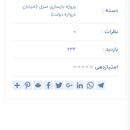
پروژه بازسازی منزل-(خیابان
دسته :
دروازه دولت)
نظرات :
0
بازدید :
234
امتیازدهی :
Share
Pinterest
Print
Facebook
Twitter
Google+
LinkedIn
WhatsApp
Telegram