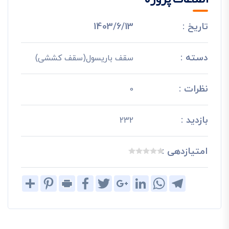
تاریخ :
1403/6/13
دسته :
سقف باریسول(سقف کششی)
نظرات :
0
بازدید :
232
امتیازدهی :
Share
Pinterest
Print
Facebook
Twitter
Google+
LinkedIn
WhatsApp
Telegram