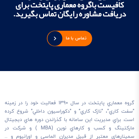
کافیست باگروه معماری پایتخت برای
دریافت مشاوره رایگان تماس بگیرید.
تماس با ما
گروه معماري پايتخت در سال 1390 فعاليت خود را در زمينه
"سفت کاري"، "نازک کاري" و "دکوراسيون داخلي" شروع کرده
است. براي مديريت اين سامانه با گذراندن دوره هاي ديجيتال
مارکتينگ و کسب و کارهاي نوين (MBA ) و شرکت در
سمينارهاي معتبر از قبيل مديران الماسي و اورانيوم و ...