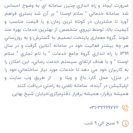
ضرورت ايجاد و راه اندازي چنين سامانه اي به وضوح احساس
شد. سامانه خدماتي " سلام اوستا " بر آن شد بستري فراهم
آورد تا مشتريان در کوتاه ترين زمان و با قيمت مناسب و
کيفيت بالا، توسط نيروي متخصص از بهترين خدمات بهره مند
شوند. گروه معماری پایتخت تصميم به گسترش و به روزرساني
هر چه بيشتر فعاليت خود در سامانه آنلاين گرفت و در سال
1399 با راه اندازي گروه جامع خدمات " با نام تجاري " سلام
اوستا " و با هدف ارتقاي سيستم خدمت رساني، اين امکان را
به کاربران خود مي دهد تا خدمات مورد نياز ساختماني خود را
در منزل، محل کار، باغ و ويلا و ... از طريق وب سايت و
اپليکيشن در آينده، .سامانه تلفني به راحتي دريافت کنند
هميشه برقرار، هميشه برفراز.:دفترمرکزی:خیابان شیخ بهایی
031-32669776
9 صبح الي 9 شب