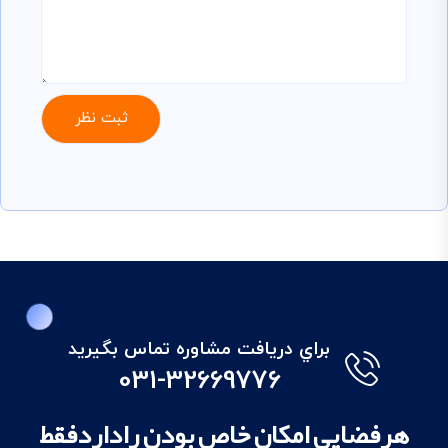
براي دريافت مشاوره تماس بگيريد
031-32669776
هرفضایی امکان خاص بودن راداردفقط