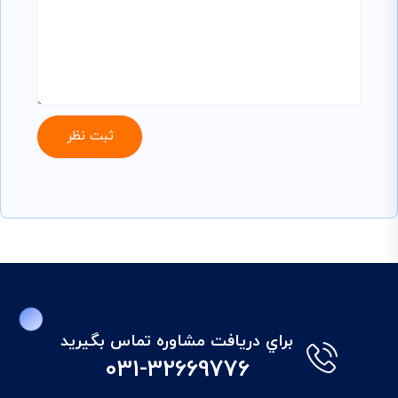
براي دريافت مشاوره تماس بگيريد
031-32669776