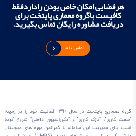
هرفضایی امکان خاص بودن راداردفقط
کافیست باگروه معماری پایتخت برای
دریافت مشاوره رایگان تماس بگیرید.
تماس با ما
گروه معماري پايتخت در سال 1390 فعاليت خود را در زمينه
"سفت کاري"، "نازک کاري" و "دکوراسيون داخلي" شروع کرده
است. براي مديريت اين سامانه با گذراندن دوره هاي ديجيتال
مارکتينگ و کسب و کارهاي نوين (MBA ) و شرکت در