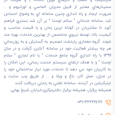
سمينارهاي معتبر از قبيل مديران الماسي و اورانيوم و ...
ضرورت ايجاد و راه اندازي چنين سامانه اي به وضوح احساس
شد. سامانه خدماتي " سلام اوستا " بر آن شد بستري فراهم
آورد تا مشتريان در کوتاه ترين زمان و با قيمت مناسب و
کيفيت بالا، توسط نيروي متخصص از بهترين خدمات بهره مند
شوند. گروه معماری پایتخت تصميم به گسترش و به روزرساني
هر چه بيشتر فعاليت خود در سامانه آنلاين گرفت و در سال
1399 با راه اندازي گروه جامع خدمات " با نام تجاري " سلام
اوستا " و با هدف ارتقاي سيستم خدمت رساني، اين امکان را
به کاربران خود مي دهد تا خدمات مورد نياز ساختماني خود را
در منزل، محل کار، باغ و ويلا و ... از طريق وب سايت و
اپليکيشن در آينده، .سامانه تلفني به راحتي دريافت کنند
هميشه برقرار، هميشه برفراز.:دفترمرکزی:خیابان شیخ بهایی
031-32669776