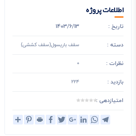
اطلاعات پروژه
تاریخ :
1403/6/13
دسته :
سقف باریسول(سقف کششی)
نظرات :
0
بازدید :
224
امتیازدهی :
Share
Pinterest
Print
Facebook
Twitter
Google+
LinkedIn
WhatsApp
Telegram