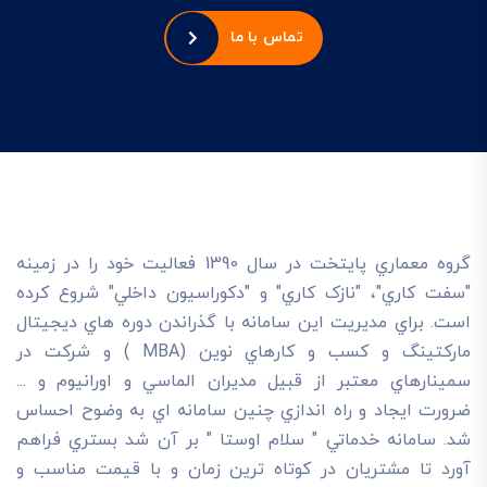
تماس با ما
گروه معماري پايتخت در سال 1390 فعاليت خود را در زمينه
"سفت کاري"، "نازک کاري" و "دکوراسيون داخلي" شروع کرده
است. براي مديريت اين سامانه با گذراندن دوره هاي ديجيتال
مارکتينگ و کسب و کارهاي نوين (MBA ) و شرکت در
سمينارهاي معتبر از قبيل مديران الماسي و اورانيوم و ...
ضرورت ايجاد و راه اندازي چنين سامانه اي به وضوح احساس
شد. سامانه خدماتي " سلام اوستا " بر آن شد بستري فراهم
آورد تا مشتريان در کوتاه ترين زمان و با قيمت مناسب و