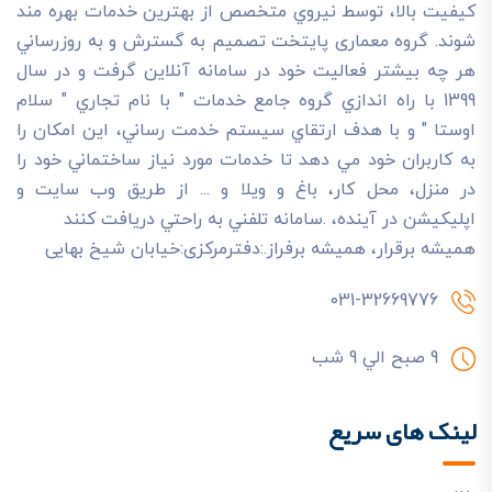
کيفيت بالا، توسط نيروي متخصص از بهترين خدمات بهره مند
شوند. گروه معماری پایتخت تصميم به گسترش و به روزرساني
هر چه بيشتر فعاليت خود در سامانه آنلاين گرفت و در سال
1399 با راه اندازي گروه جامع خدمات " با نام تجاري " سلام
اوستا " و با هدف ارتقاي سيستم خدمت رساني، اين امکان را
به کاربران خود مي دهد تا خدمات مورد نياز ساختماني خود را
در منزل، محل کار، باغ و ويلا و ... از طريق وب سايت و
اپليکيشن در آينده، .سامانه تلفني به راحتي دريافت کنند
هميشه برقرار، هميشه برفراز.:دفترمرکزی:خیابان شیخ بهایی
031-32669776
9 صبح الي 9 شب
لینک های سریع