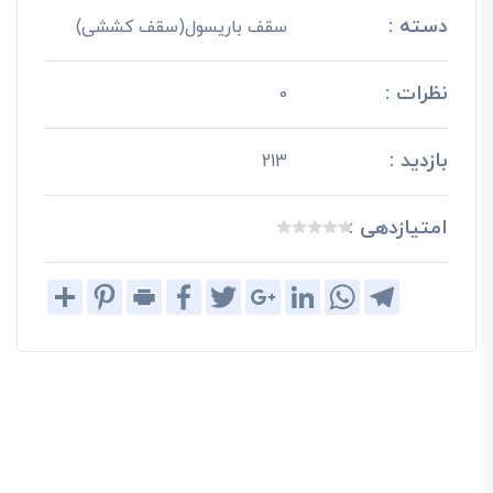
دسته :
سقف باریسول(سقف کششی)
نظرات :
0
بازدید :
213
امتیازدهی :
Share
Pinterest
Print
Facebook
Twitter
Google+
LinkedIn
WhatsApp
Telegram