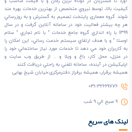
آورد تا مشتريان در کوتاه ترين زمان و با قيمت مناسب و
کيفيت بالا، توسط نيروي متخصص از بهترين خدمات بهره مند
شوند. گروه معماری پایتخت تصميم به گسترش و به روزرساني
هر چه بيشتر فعاليت خود در سامانه آنلاين گرفت و در سال
1399 با راه اندازي گروه جامع خدمات " با نام تجاري " سلام
اوستا " و با هدف ارتقاي سيستم خدمت رساني، اين امکان را
به کاربران خود مي دهد تا خدمات مورد نياز ساختماني خود را
در منزل، محل کار، باغ و ويلا و ... از طريق وب سايت و
اپليکيشن در آينده، .سامانه تلفني به راحتي دريافت کنند
هميشه برقرار، هميشه برفراز.:دفترمرکزی:خیابان شیخ بهایی
031-32669776
9 صبح الي 9 شب
لینک های سریع