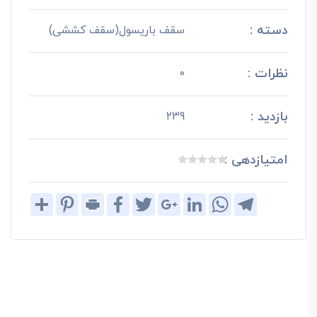
دسته :
سقف باریسول(سقف کششی)
نظرات :
0
بازدید :
239
امتیازدهی :
Share
Pinterest
Print
Facebook
Twitter
Google+
LinkedIn
WhatsApp
Telegram