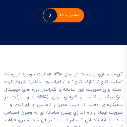
تماس با ما
گروه معماري پايتخت در سال 1390 فعاليت خود را در زمينه
"سفت کاري"، "نازک کاري" و "دکوراسيون داخلي" شروع کرده
است. براي مديريت اين سامانه با گذراندن دوره هاي ديجيتال
مارکتينگ و کسب و کارهاي نوين (MBA ) و شرکت در
سمينارهاي معتبر از قبيل مديران الماسي و اورانيوم و ...
ضرورت ايجاد و راه اندازي چنين سامانه اي به وضوح احساس
شد. سامانه خدماتي " سلام اوستا " بر آن شد بستري فراهم