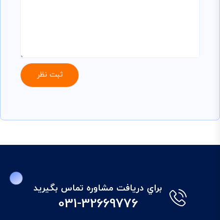
براي دريافت مشاوره تماس بگيريد
031-32669776