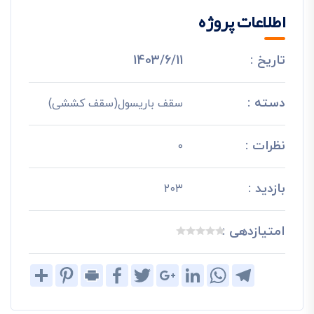
اطلاعات پروژه
تاریخ :
1403/6/11
دسته :
سقف باریسول(سقف کششی)
نظرات :
0
بازدید :
203
امتیازدهی :
Share
Pinterest
Print
Facebook
Twitter
Google+
LinkedIn
WhatsApp
Telegram