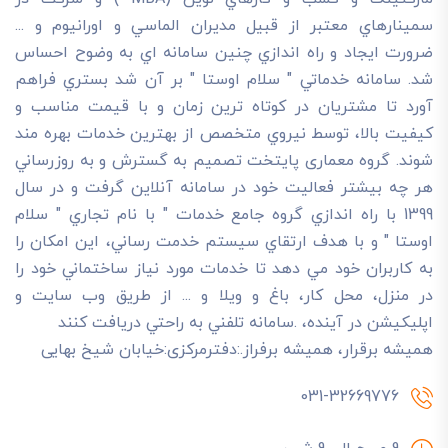
سمينارهاي معتبر از قبيل مديران الماسي و اورانيوم و ...
ضرورت ايجاد و راه اندازي چنين سامانه اي به وضوح احساس
شد. سامانه خدماتي " سلام اوستا " بر آن شد بستري فراهم
آورد تا مشتريان در کوتاه ترين زمان و با قيمت مناسب و
کيفيت بالا، توسط نيروي متخصص از بهترين خدمات بهره مند
شوند. گروه معماری پایتخت تصميم به گسترش و به روزرساني
هر چه بيشتر فعاليت خود در سامانه آنلاين گرفت و در سال
1399 با راه اندازي گروه جامع خدمات " با نام تجاري " سلام
اوستا " و با هدف ارتقاي سيستم خدمت رساني، اين امکان را
به کاربران خود مي دهد تا خدمات مورد نياز ساختماني خود را
در منزل، محل کار، باغ و ويلا و ... از طريق وب سايت و
اپليکيشن در آينده، .سامانه تلفني به راحتي دريافت کنند
هميشه برقرار، هميشه برفراز.:دفترمرکزی:خیابان شیخ بهایی
031-32669776