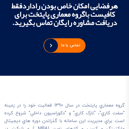
هرفضایی امکان خاص بودن راداردفقط
کافیست باگروه معماری پایتخت برای
دریافت مشاوره رایگان تماس بگیرید.
تماس با ما
گروه معماري پايتخت در سال 1390 فعاليت خود را در زمينه
"سفت کاري"، "نازک کاري" و "دکوراسيون داخلي" شروع کرده
است. براي مديريت اين سامانه با گذراندن دوره هاي ديجيتال
مارکتينگ و کسب و کارهاي نوين (MBA ) و شرکت در