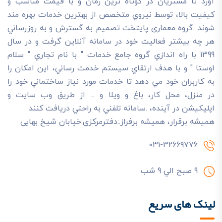
آورد تا مشتريان در کوتاه ترين زمان و با قيمت مناسب و
کيفيت بالا، توسط نيروي متخصص از بهترين خدمات بهره مند
شوند. گروه معماری پایتخت تصميم به گسترش و به روزرساني
هر چه بيشتر فعاليت خود در سامانه آنلاين گرفت و در سال
1399 با راه اندازي گروه جامع خدمات " با نام تجاري " سلام
اوستا " و با هدف ارتقاي سيستم خدمت رساني، اين امکان را
به کاربران خود مي دهد تا خدمات مورد نياز ساختماني خود را
در منزل، محل کار، باغ و ويلا و ... از طريق وب سايت و
اپليکيشن در آينده، .سامانه تلفني به راحتي دريافت کنند
هميشه برقرار، هميشه برفراز.:دفترمرکزی:خیابان شیخ بهایی
031-32669776
9 صبح الي 9 شب
لینک های سریع