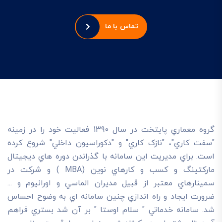
تماس با ما
گروه معماري پايتخت در سال 1390 فعاليت خود را در زمينه
"سفت کاري"، "نازک کاري" و "دکوراسيون داخلي" شروع کرده
است. براي مديريت اين سامانه با گذراندن دوره هاي ديجيتال
مارکتينگ و کسب و کارهاي نوين (MBA ) و شرکت در
سمينارهاي معتبر از قبيل مديران الماسي و اورانيوم و ...
ضرورت ايجاد و راه اندازي چنين سامانه اي به وضوح احساس
شد. سامانه خدماتي " سلام اوستا " بر آن شد بستري فراهم