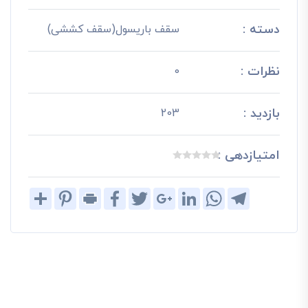
دسته :
سقف باریسول(سقف کششی)
نظرات :
0
بازدید :
203
امتیازدهی :
Share
Pinterest
Print
Facebook
Twitter
Google+
LinkedIn
WhatsApp
Telegram