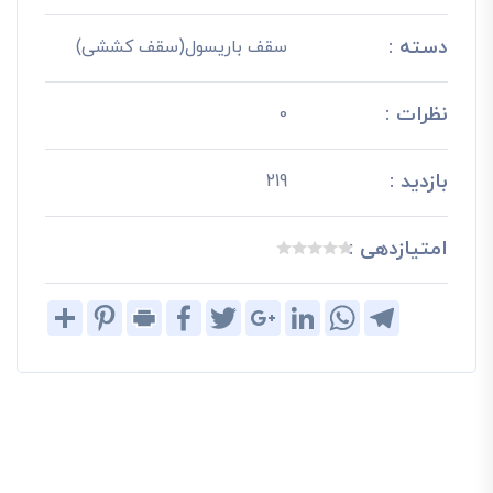
دسته :
سقف باریسول(سقف کششی)
نظرات :
0
بازدید :
219
امتیازدهی :
Share
Pinterest
Print
Facebook
Twitter
Google+
LinkedIn
WhatsApp
Telegram