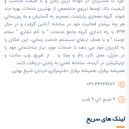
آورد تا مشتريان در کوتاه ترين زمان و با قيمت مناسب و
کيفيت بالا، توسط نيروي متخصص از بهترين خدمات بهره مند
شوند. گروه معماری پایتخت تصميم به گسترش و به روزرساني
هر چه بيشتر فعاليت خود در سامانه آنلاين گرفت و در سال
1399 با راه اندازي گروه جامع خدمات " با نام تجاري " سلام
اوستا " و با هدف ارتقاي سيستم خدمت رساني، اين امکان را
به کاربران خود مي دهد تا خدمات مورد نياز ساختماني خود را
در منزل، محل کار، باغ و ويلا و ... از طريق وب سايت و
اپليکيشن در آينده، .سامانه تلفني به راحتي دريافت کنند
هميشه برقرار، هميشه برفراز.:دفترمرکزی:خیابان شیخ بهایی
031-32669776
9 صبح الي 9 شب
لینک های سریع