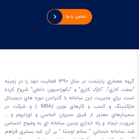
تماس با ما
گروه معماري پايتخت در سال 1390 فعاليت خود را در زمينه
"سفت کاري"، "نازک کاري" و "دکوراسيون داخلي" شروع کرده
است. براي مديريت اين سامانه با گذراندن دوره هاي ديجيتال
مارکتينگ و کسب و کارهاي نوين (MBA ) و شرکت در
سمينارهاي معتبر از قبيل مديران الماسي و اورانيوم و ...
ضرورت ايجاد و راه اندازي چنين سامانه اي به وضوح احساس
شد. سامانه خدماتي " سلام اوستا " بر آن شد بستري فراهم