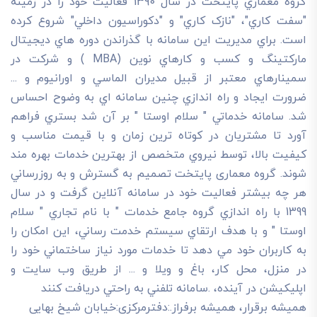
گروه معماري پايتخت در سال 1390 فعاليت خود را در زمينه
"سفت کاري"، "نازک کاري" و "دکوراسيون داخلي" شروع کرده
است. براي مديريت اين سامانه با گذراندن دوره هاي ديجيتال
مارکتينگ و کسب و کارهاي نوين (MBA ) و شرکت در
سمينارهاي معتبر از قبيل مديران الماسي و اورانيوم و ...
ضرورت ايجاد و راه اندازي چنين سامانه اي به وضوح احساس
شد. سامانه خدماتي " سلام اوستا " بر آن شد بستري فراهم
آورد تا مشتريان در کوتاه ترين زمان و با قيمت مناسب و
کيفيت بالا، توسط نيروي متخصص از بهترين خدمات بهره مند
شوند. گروه معماری پایتخت تصميم به گسترش و به روزرساني
هر چه بيشتر فعاليت خود در سامانه آنلاين گرفت و در سال
1399 با راه اندازي گروه جامع خدمات " با نام تجاري " سلام
اوستا " و با هدف ارتقاي سيستم خدمت رساني، اين امکان را
به کاربران خود مي دهد تا خدمات مورد نياز ساختماني خود را
در منزل، محل کار، باغ و ويلا و ... از طريق وب سايت و
اپليکيشن در آينده، .سامانه تلفني به راحتي دريافت کنند
هميشه برقرار، هميشه برفراز.:دفترمرکزی:خیابان شیخ بهایی