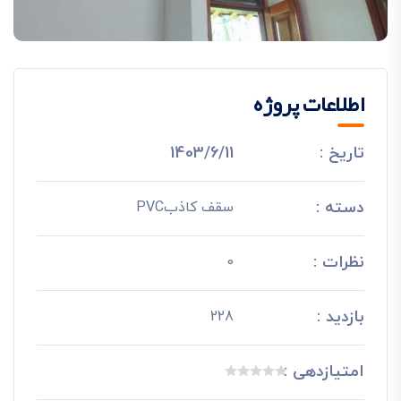
اطلاعات پروژه
تاریخ :
1403/6/11
دسته :
سقف کاذبPVC
نظرات :
0
بازدید :
228
امتیازدهی :