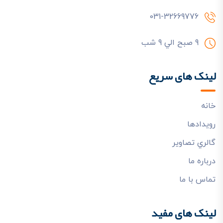
031-32669776
9 صبح الي 9 شب
لینک های سریع
خانه
رويدادها
گالري تصاوير
درباره ما
تماس با ما
لینک های مفید