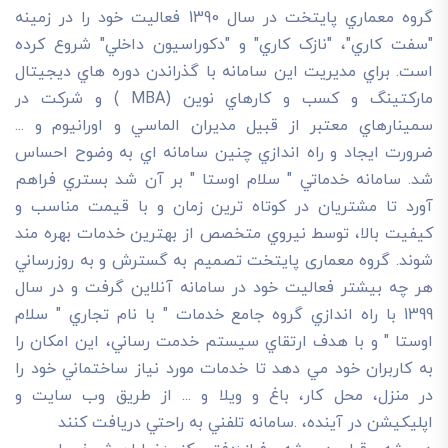
گروه معماري پايتخت در سال 1390 فعاليت خود را در زمينه
"سفت کاري"، "نازک کاري" و "دکوراسيون داخلي" شروع کرده
است. براي مديريت اين سامانه با گذراندن دوره هاي ديجيتال
مارکتينگ و کسب و کارهاي نوين (MBA ) و شرکت در
سمينارهاي معتبر از قبيل مديران الماسي و اورانيوم و ...
ضرورت ايجاد و راه اندازي چنين سامانه اي به وضوح احساس
شد. سامانه خدماتي " سلام اوستا " بر آن شد بستري فراهم
آورد تا مشتريان در کوتاه ترين زمان و با قيمت مناسب و
کيفيت بالا، توسط نيروي متخصص از بهترين خدمات بهره مند
شوند. گروه معماری پایتخت تصميم به گسترش و به روزرساني
هر چه بيشتر فعاليت خود در سامانه آنلاين گرفت و در سال
1399 با راه اندازي گروه جامع خدمات " با نام تجاري " سلام
اوستا " و با هدف ارتقاي سيستم خدمت رساني، اين امکان را
به کاربران خود مي دهد تا خدمات مورد نياز ساختماني خود را
در منزل، محل کار، باغ و ويلا و ... از طريق وب سايت و
اپليکيشن در آينده، .سامانه تلفني به راحتي دريافت کنند