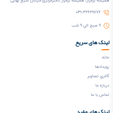
هميشه برقرار، هميشه برفراز.:دفترمرکزی:خیابان شیخ بهایی
031-32669776
9 صبح الي 9 شب
لینک های سریع
خانه
رويدادها
گالري تصاوير
درباره ما
تماس با ما
لینک های مفید