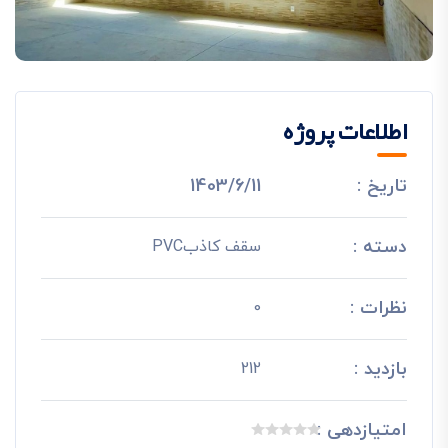
اطلاعات پروژه
تاریخ :
1403/6/11
دسته :
سقف کاذبPVC
نظرات :
0
بازدید :
212
امتیازدهی :