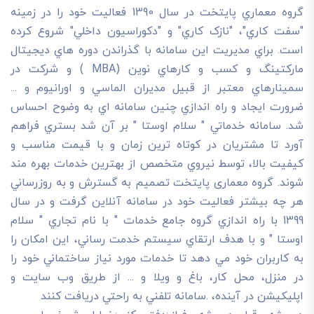
گروه معماري پايتخت در سال 1390 فعاليت خود را در زمينه
"سفت کاري"، "نازک کاري" و "دکوراسيون داخلي" شروع کرده
است. براي مديريت اين سامانه با گذراندن دوره هاي ديجيتال
مارکتينگ و کسب و کارهاي نوين (MBA ) و شرکت در
سمينارهاي معتبر از قبيل مديران الماسي و اورانيوم و ...
ضرورت ايجاد و راه اندازي چنين سامانه اي به وضوح احساس
شد. سامانه خدماتي " سلام اوستا " بر آن شد بستري فراهم
آورد تا مشتريان در کوتاه ترين زمان و با قيمت مناسب و
کيفيت بالا، توسط نيروي متخصص از بهترين خدمات بهره مند
شوند. گروه معماری پایتخت تصميم به گسترش و به روزرساني
هر چه بيشتر فعاليت خود در سامانه آنلاين گرفت و در سال
1399 با راه اندازي گروه جامع خدمات " با نام تجاري " سلام
اوستا " و با هدف ارتقاي سيستم خدمت رساني، اين امکان را
به کاربران خود مي دهد تا خدمات مورد نياز ساختماني خود را
در منزل، محل کار، باغ و ويلا و ... از طريق وب سايت و
اپليکيشن در آينده، .سامانه تلفني به راحتي دريافت کنند