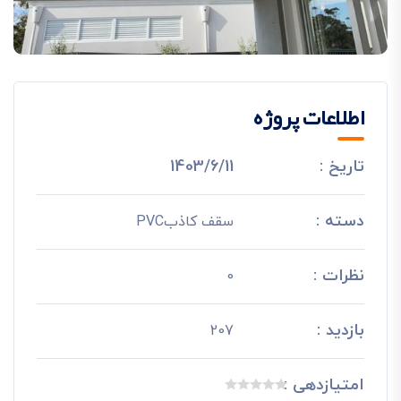
اطلاعات پروژه
تاریخ :
1403/6/11
دسته :
سقف کاذبPVC
نظرات :
0
بازدید :
207
امتیازدهی :