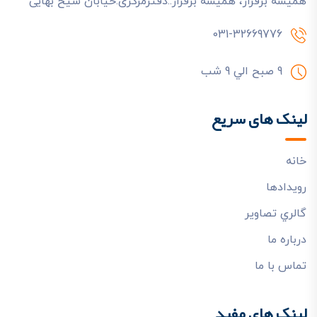
هميشه برقرار، هميشه برفراز.:دفترمرکزی:خیابان شیخ بهایی
031-32669776
9 صبح الي 9 شب
لینک های سریع
خانه
رويدادها
گالري تصاوير
درباره ما
تماس با ما
لینک های مفید