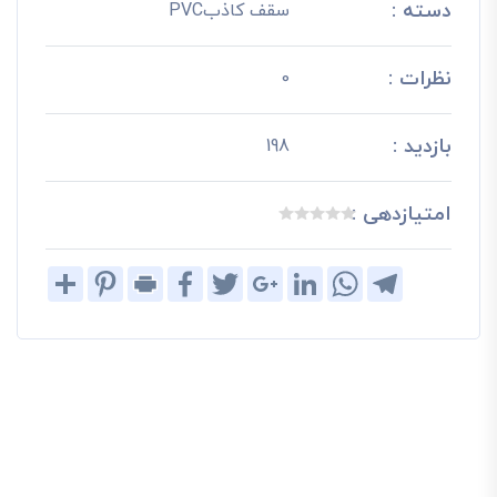
دسته :
سقف کاذبPVC
نظرات :
0
بازدید :
198
امتیازدهی :
Share
Pinterest
Print
Facebook
Twitter
Google+
LinkedIn
WhatsApp
Telegram