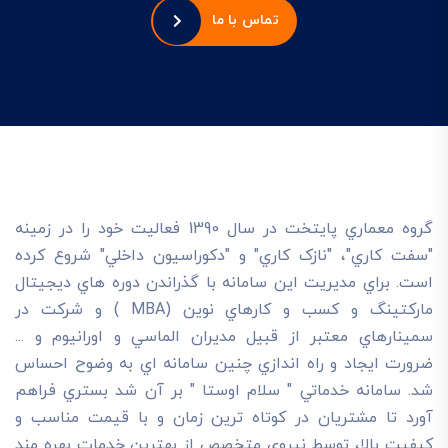
تماس با ما
گروه معماري پايتخت در سال 1390 فعاليت خود را در زمينه
"سفت کاري"، "نازک کاري" و "دکوراسيون داخلي" شروع کرده
است. براي مديريت اين سامانه با گذراندن دوره هاي ديجيتال
مارکتينگ و کسب و کارهاي نوين (MBA ) و شرکت در
سمينارهاي معتبر از قبيل مديران الماسي و اورانيوم و ...
ضرورت ايجاد و راه اندازي چنين سامانه اي به وضوح احساس
شد. سامانه خدماتي " سلام اوستا " بر آن شد بستري فراهم
آورد تا مشتريان در کوتاه ترين زمان و با قيمت مناسب و
کيفيت بالا، توسط نيروي متخصص از بهترين خدمات بهره مند