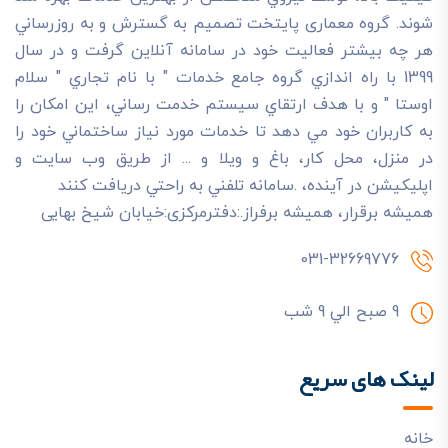
شوند. گروه معماری پایتخت تصميم به گسترش و به روزرساني
هر چه بيشتر فعاليت خود در سامانه آنلاين گرفت و در سال
1399 با راه اندازي گروه جامع خدمات " با نام تجاري " سلام
اوستا " و با هدف ارتقاي سيستم خدمت رساني، اين امکان را
به کاربران خود مي دهد تا خدمات مورد نياز ساختماني خود را
در منزل، محل کار، باغ و ويلا و ... از طريق وب سايت و
اپليکيشن در آينده، .سامانه تلفني به راحتي دريافت کنند
هميشه برقرار، هميشه برفراز.:دفترمرکزی:خیابان شیخ بهایی
031-32669776
9 صبح الي 9 شب
لینک های سریع
خانه