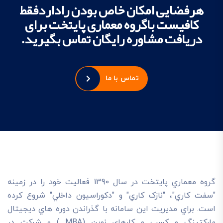
هرفضایی امکان خاص بودن راداردفقط
کافیست باگروه معماری پایتخت برای
دریافت مشاوره رایگان تماس بگیرید.
تماس با ما
گروه معماري پايتخت در سال 1390 فعاليت خود را در زمينه
"سفت کاري"، "نازک کاري" و "دکوراسيون داخلي" شروع کرده
است. براي مديريت اين سامانه با گذراندن دوره هاي ديجيتال
مارکتينگ و کسب و کارهاي نوين (MBA ) و شرکت در