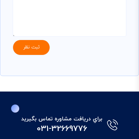
براي دريافت مشاوره تماس بگيريد
031-32669776