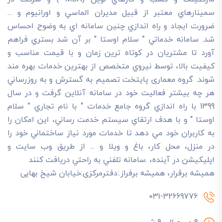
سمينارهاي معتبر از قبيل مديران الماسي و اورانيوم و ...
ضرورت ايجاد و راه اندازي چنين سامانه اي به وضوح احساس
شد. سامانه خدماتي " سلام اوستا " بر آن شد بستري فراهم
آورد تا مشتريان در کوتاه ترين زمان و با قيمت مناسب و
کيفيت بالا، توسط نيروي متخصص از بهترين خدمات بهره مند
شوند. گروه معماری پایتخت تصميم به گسترش و به روزرساني
هر چه بيشتر فعاليت خود در سامانه آنلاين گرفت و در سال
1399 با راه اندازي گروه جامع خدمات " با نام تجاري " سلام
اوستا " و با هدف ارتقاي سيستم خدمت رساني، اين امکان را
به کاربران خود مي دهد تا خدمات مورد نياز ساختماني خود را
در منزل، محل کار، باغ و ويلا و ... از طريق وب سايت و
اپليکيشن در آينده، .سامانه تلفني به راحتي دريافت کنند
هميشه برقرار، هميشه برفراز.:دفترمرکزی:خیابان شیخ بهایی
031-32669776