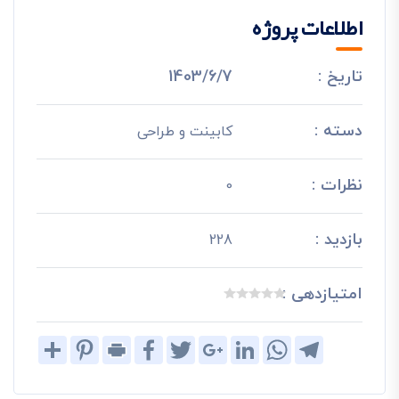
اطلاعات پروژه
تاریخ :
1403/6/7
دسته :
کابینت و طراحی
نظرات :
0
بازدید :
228
امتیازدهی :
Share
Pinterest
Print
Facebook
Twitter
Google+
LinkedIn
WhatsApp
Telegram