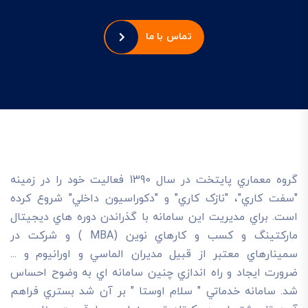
تماس با ما
گروه معماري پايتخت در سال 1390 فعاليت خود را در زمينه
"سفت کاري"، "نازک کاري" و "دکوراسيون داخلي" شروع کرده
است. براي مديريت اين سامانه با گذراندن دوره هاي ديجيتال
مارکتينگ و کسب و کارهاي نوين (MBA ) و شرکت در
سمينارهاي معتبر از قبيل مديران الماسي و اورانيوم و ...
ضرورت ايجاد و راه اندازي چنين سامانه اي به وضوح احساس
شد. سامانه خدماتي " سلام اوستا " بر آن شد بستري فراهم