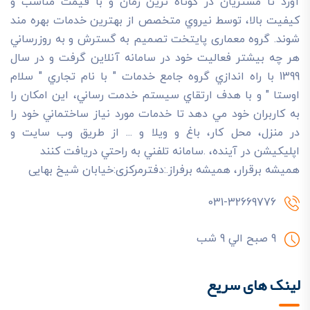
آورد تا مشتريان در کوتاه ترين زمان و با قيمت مناسب و
کيفيت بالا، توسط نيروي متخصص از بهترين خدمات بهره مند
شوند. گروه معماری پایتخت تصميم به گسترش و به روزرساني
هر چه بيشتر فعاليت خود در سامانه آنلاين گرفت و در سال
1399 با راه اندازي گروه جامع خدمات " با نام تجاري " سلام
اوستا " و با هدف ارتقاي سيستم خدمت رساني، اين امکان را
به کاربران خود مي دهد تا خدمات مورد نياز ساختماني خود را
در منزل، محل کار، باغ و ويلا و ... از طريق وب سايت و
اپليکيشن در آينده، .سامانه تلفني به راحتي دريافت کنند
هميشه برقرار، هميشه برفراز.:دفترمرکزی:خیابان شیخ بهایی
031-32669776
9 صبح الي 9 شب
لینک های سریع