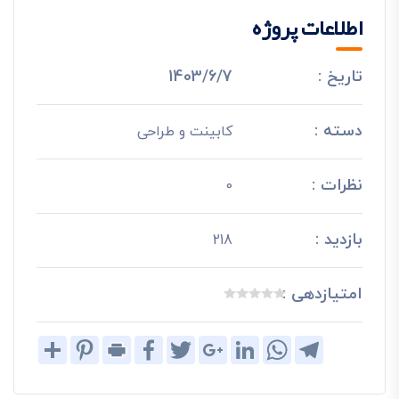
اطلاعات پروژه
تاریخ :
1403/6/7
دسته :
کابینت و طراحی
نظرات :
0
بازدید :
218
امتیازدهی :
Share
Pinterest
Print
Facebook
Twitter
Google+
LinkedIn
WhatsApp
Telegram