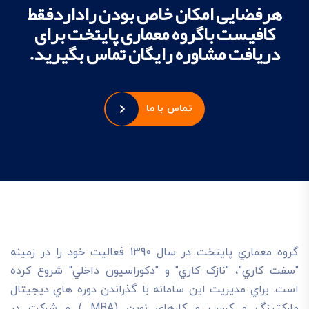
هرفضایی امکان خاص بودن راداردفقط
کافیست باگروه معماری پایتخت برای
دریافت مشاوره رایگان تماس بگیرید.
تماس با ما
گروه معماري پايتخت در سال 1390 فعاليت خود را در زمينه
"سفت کاري"، "نازک کاري" و "دکوراسيون داخلي" شروع کرده
است. براي مديريت اين سامانه با گذراندن دوره هاي ديجيتال
مارکتينگ و کسب و کارهاي نوين (MBA ) و شرکت در