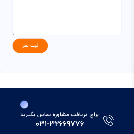
براي دريافت مشاوره تماس بگيريد
031-32669776