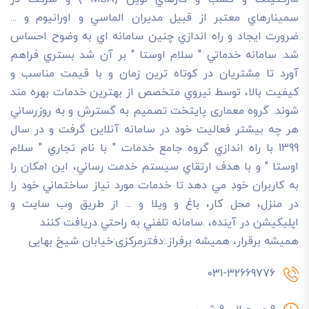
سمينارهاي معتبر از قبيل مديران الماسي و اورانيوم و ...
ضرورت ايجاد و راه اندازي چنين سامانه اي به وضوح احساس
شد. سامانه خدماتي " سلام اوستا " بر آن شد بستري فراهم
آورد تا مشتريان در کوتاه ترين زمان و با قيمت مناسب و
کيفيت بالا، توسط نيروي متخصص از بهترين خدمات بهره مند
شوند. گروه معماری پایتخت تصميم به گسترش و به روزرساني
هر چه بيشتر فعاليت خود در سامانه آنلاين گرفت و در سال
1399 با راه اندازي گروه جامع خدمات " با نام تجاري " سلام
اوستا " و با هدف ارتقاي سيستم خدمت رساني، اين امکان را
به کاربران خود مي دهد تا خدمات مورد نياز ساختماني خود را
در منزل، محل کار، باغ و ويلا و ... از طريق وب سايت و
اپليکيشن در آينده، .سامانه تلفني به راحتي دريافت کنند
هميشه برقرار، هميشه برفراز.:دفترمرکزی:خیابان شیخ بهایی
031-32669776