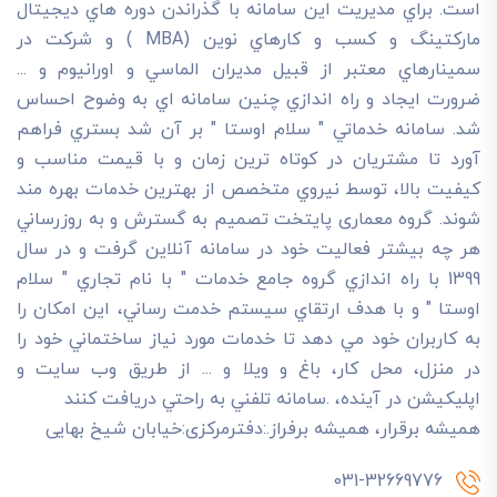
است. براي مديريت اين سامانه با گذراندن دوره هاي ديجيتال
مارکتينگ و کسب و کارهاي نوين (MBA ) و شرکت در
سمينارهاي معتبر از قبيل مديران الماسي و اورانيوم و ...
ضرورت ايجاد و راه اندازي چنين سامانه اي به وضوح احساس
شد. سامانه خدماتي " سلام اوستا " بر آن شد بستري فراهم
آورد تا مشتريان در کوتاه ترين زمان و با قيمت مناسب و
کيفيت بالا، توسط نيروي متخصص از بهترين خدمات بهره مند
شوند. گروه معماری پایتخت تصميم به گسترش و به روزرساني
هر چه بيشتر فعاليت خود در سامانه آنلاين گرفت و در سال
1399 با راه اندازي گروه جامع خدمات " با نام تجاري " سلام
اوستا " و با هدف ارتقاي سيستم خدمت رساني، اين امکان را
به کاربران خود مي دهد تا خدمات مورد نياز ساختماني خود را
در منزل، محل کار، باغ و ويلا و ... از طريق وب سايت و
اپليکيشن در آينده، .سامانه تلفني به راحتي دريافت کنند
هميشه برقرار، هميشه برفراز.:دفترمرکزی:خیابان شیخ بهایی
031-32669776