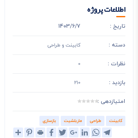
اطلاعات پروژه
تاریخ :
1403/6/7
دسته :
کابینت و طراحی
نظرات :
0
بازدید :
210
امتیازدهی :
کابینت
طراحی
ماربلشیت
بازسازی
Share
Pinterest
Print
Facebook
Twitter
Google+
LinkedIn
WhatsApp
Telegram