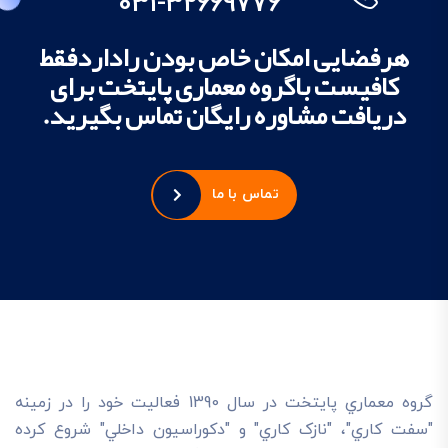
031-32669776
هرفضایی امکان خاص بودن راداردفقط
کافیست باگروه معماری پایتخت برای
دریافت مشاوره رایگان تماس بگیرید.
تماس با ما
گروه معماري پايتخت در سال 1390 فعاليت خود را در زمينه
"سفت کاري"، "نازک کاري" و "دکوراسيون داخلي" شروع کرده