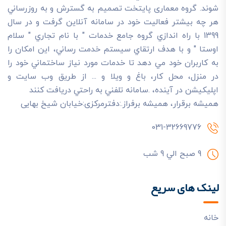
شوند. گروه معماری پایتخت تصميم به گسترش و به روزرساني
هر چه بيشتر فعاليت خود در سامانه آنلاين گرفت و در سال
1399 با راه اندازي گروه جامع خدمات " با نام تجاري " سلام
اوستا " و با هدف ارتقاي سيستم خدمت رساني، اين امکان را
به کاربران خود مي دهد تا خدمات مورد نياز ساختماني خود را
در منزل، محل کار، باغ و ويلا و ... از طريق وب سايت و
اپليکيشن در آينده، .سامانه تلفني به راحتي دريافت کنند
هميشه برقرار، هميشه برفراز.:دفترمرکزی:خیابان شیخ بهایی
031-32669776
9 صبح الي 9 شب
لینک های سریع
خانه