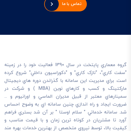
تماس با ما
گروه معماري پايتخت در سال 1390 فعاليت خود را در زمينه
"سفت کاري"، "نازک کاري" و "دکوراسيون داخلي" شروع کرده
است. براي مديريت اين سامانه با گذراندن دوره هاي ديجيتال
مارکتينگ و کسب و کارهاي نوين (MBA ) و شرکت در
سمينارهاي معتبر از قبيل مديران الماسي و اورانيوم و ...
ضرورت ايجاد و راه اندازي چنين سامانه اي به وضوح احساس
شد. سامانه خدماتي " سلام اوستا " بر آن شد بستري فراهم
آورد تا مشتريان در کوتاه ترين زمان و با قيمت مناسب و
کيفيت بالا، توسط نيروي متخصص از بهترين خدمات بهره مند