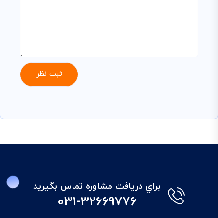
براي دريافت مشاوره تماس بگيريد
031-32669776