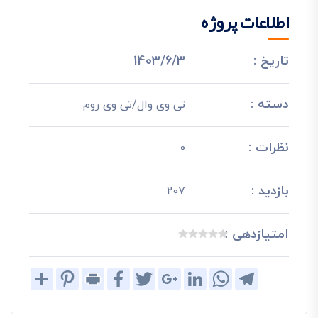
اطلاعات پروژه
تاریخ :
1403/6/3
دسته :
تی وی وال/تی وی روم
نظرات :
0
بازدید :
207
امتیازدهی :
Share
Pinterest
Print
Facebook
Twitter
Google+
LinkedIn
WhatsApp
Telegram