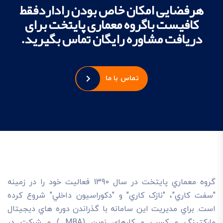
هرفضایی امکان خاص بودن راداردفقط
کافیست باگروه معماری پایتخت برای
دریافت مشاوره رایگان تماس بگیرید.
تماس با ما
گروه معماري پايتخت در سال 1390 فعاليت خود را در زمينه
"سفت کاري"، "نازک کاري" و "دکوراسيون داخلي" شروع کرده
است. براي مديريت اين سامانه با گذراندن دوره هاي ديجيتال
مارکتينگ و کسب و کارهاي نوين (MBA ) و شرکت در