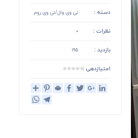
دسته :
تی وی وال/تی وی روم
نظرات :
0
بازدید :
195
امتیازدهی :
Share
Pinterest
Print
Facebook
Twitter
Google+
LinkedIn
WhatsApp
Telegram