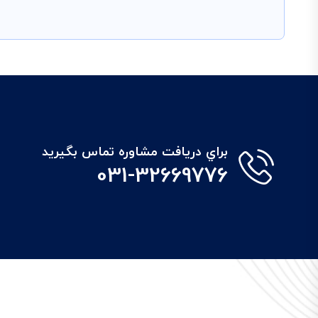
براي دريافت مشاوره تماس بگيريد
031-32669776