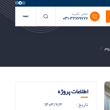
تماس بگیرید
031-32669776
وم
/
اطلاعات پروژه
تاریخ :
1403/6/3