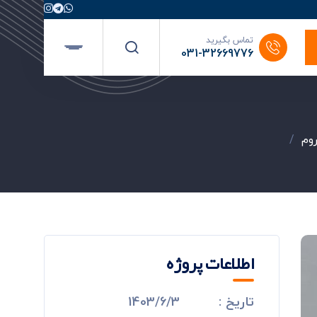
تماس بگیرید
031-32669776
وم
/
اطلاعات پروژه
تاریخ :
1403/6/3