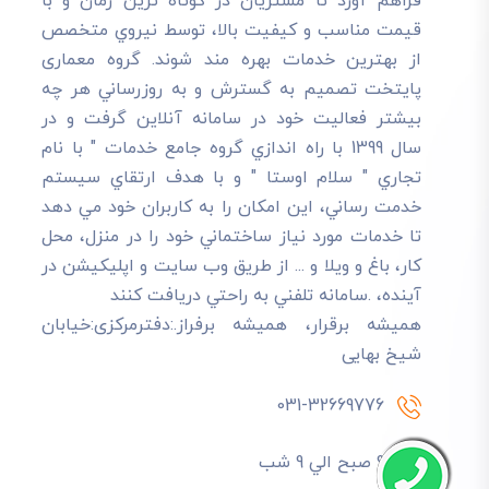
فراهم آورد تا مشتريان در کوتاه ترين زمان و با
قيمت مناسب و کيفيت بالا، توسط نيروي متخصص
از بهترين خدمات بهره مند شوند. گروه معماری
پایتخت تصميم به گسترش و به روزرساني هر چه
بيشتر فعاليت خود در سامانه آنلاين گرفت و در
سال 1399 با راه اندازي گروه جامع خدمات " با نام
تجاري " سلام اوستا " و با هدف ارتقاي سيستم
خدمت رساني، اين امکان را به کاربران خود مي دهد
تا خدمات مورد نياز ساختماني خود را در منزل، محل
کار، باغ و ويلا و ... از طريق وب سايت و اپليکيشن در
آينده، .سامانه تلفني به راحتي دريافت کنند
هميشه برقرار، هميشه برفراز.:دفترمرکزی:خیابان
شیخ بهایی
031-32669776
9 صبح الي 9 شب