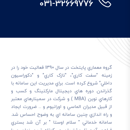
031-32669776
گروه معماري پايتخت در سال 1390 فعاليت خود را در
زمينه "سفت کاري"، "نازک کاري" و "دکوراسيون
داخلي" شروع کرده است. براي مديريت اين سامانه با
گذراندن دوره هاي ديجيتال مارکتينگ و کسب و
کارهاي نوين (MBA ) و شرکت در سمينارهاي معتبر
از قبيل مديران الماسي و اورانيوم و ... ضرورت ايجاد
و راه اندازي چنين سامانه اي به وضوح احساس شد.
سامانه خدماتي " سلام اوستا " بر آن شد بستري