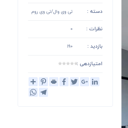
دسته :
تی وی وال/تی وی روم
نظرات :
0
بازدید :
190
امتیازدهی :
Share
Pinterest
Print
Facebook
Twitter
Google+
LinkedIn
WhatsApp
Telegram