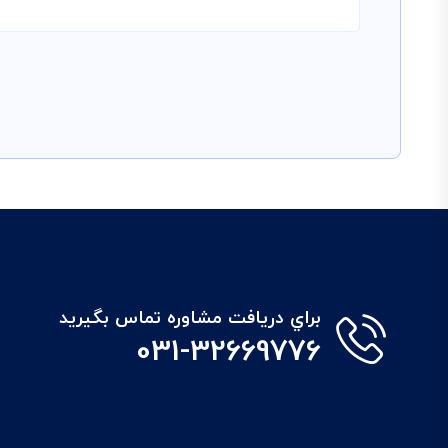
براي دريافت مشاوره تماس بگيريد
031-32669776