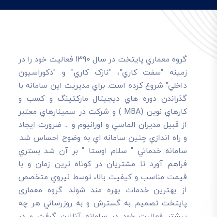
گروه معماري پايتخت در سال 1390 فعاليت خود را در
زمينه "سفت کاري"، "نازک کاري" و "دکوراسيون
داخلي" شروع کرده است. براي مديريت اين سامانه با
گذراندن دوره هاي ديجيتال مارکتينگ و کسب و
کارهاي نوين (MBA ) و شرکت در سمينارهاي معتبر
از قبيل مديران الماسي و اورانيوم و ... ضرورت ايجاد
و راه اندازي چنين سامانه اي به وضوح احساس شد.
سامانه خدماتي " سلام اوستا " بر آن شد بستري
فراهم آورد تا مشتريان در کوتاه ترين زمان و با
قيمت مناسب و کيفيت بالا، توسط نيروي متخصص
از بهترين خدمات بهره مند شوند. گروه معماری
پایتخت تصميم به گسترش و به روزرساني هر چه
بيشتر فعاليت خود در سامانه آنلاين گرفت و در