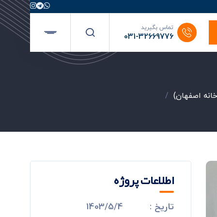
تماس بگیرید
031-32669776
خانه اصفهان)
/
اطلاعات پروژه
تاریخ :
1403/5/4