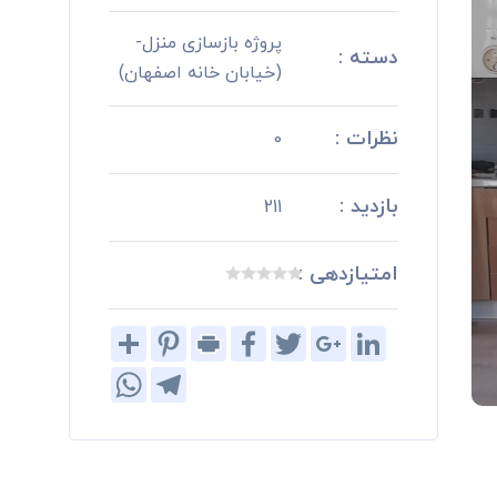
پروژه بازسازی منزل-
دسته :
(خیابان خانه اصفهان)
نظرات :
0
بازدید :
211
امتیازدهی :
Share
Pinterest
Print
Facebook
Twitter
Google+
LinkedIn
WhatsApp
Telegram