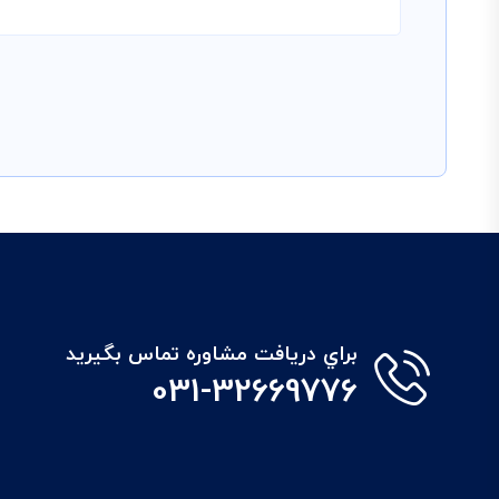
براي دريافت مشاوره تماس بگيريد
031-32669776