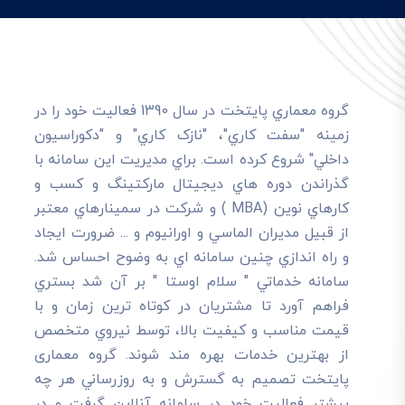
گروه معماري پايتخت در سال 1390 فعاليت خود را در
زمينه "سفت کاري"، "نازک کاري" و "دکوراسيون
داخلي" شروع کرده است. براي مديريت اين سامانه با
گذراندن دوره هاي ديجيتال مارکتينگ و کسب و
کارهاي نوين (MBA ) و شرکت در سمينارهاي معتبر
از قبيل مديران الماسي و اورانيوم و ... ضرورت ايجاد
و راه اندازي چنين سامانه اي به وضوح احساس شد.
سامانه خدماتي " سلام اوستا " بر آن شد بستري
فراهم آورد تا مشتريان در کوتاه ترين زمان و با
قيمت مناسب و کيفيت بالا، توسط نيروي متخصص
از بهترين خدمات بهره مند شوند. گروه معماری
پایتخت تصميم به گسترش و به روزرساني هر چه
بيشتر فعاليت خود در سامانه آنلاين گرفت و در