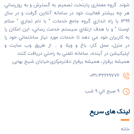
شوند. گروه معماری پایتخت تصميم به گسترش و به روزرساني
هر چه بيشتر فعاليت خود در سامانه آنلاين گرفت و در سال
1399 با راه اندازي گروه جامع خدمات " با نام تجاري " سلام
اوستا " و با هدف ارتقاي سيستم خدمت رساني، اين امکان را
به کاربران خود مي دهد تا خدمات مورد نياز ساختماني خود را
در منزل، محل کار، باغ و ويلا و ... از طريق وب سايت و
اپليکيشن در آينده، .سامانه تلفني به راحتي دريافت کنند
هميشه برقرار، هميشه برفراز.:دفترمرکزی:خیابان شیخ بهایی
031-32669776
9 صبح الي 9 شب
لینک های سریع
خانه