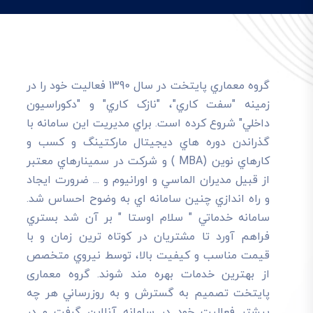
گروه معماري پايتخت در سال 1390 فعاليت خود را در
زمينه "سفت کاري"، "نازک کاري" و "دکوراسيون
داخلي" شروع کرده است. براي مديريت اين سامانه با
گذراندن دوره هاي ديجيتال مارکتينگ و کسب و
کارهاي نوين (MBA ) و شرکت در سمينارهاي معتبر
از قبيل مديران الماسي و اورانيوم و ... ضرورت ايجاد
و راه اندازي چنين سامانه اي به وضوح احساس شد.
سامانه خدماتي " سلام اوستا " بر آن شد بستري
فراهم آورد تا مشتريان در کوتاه ترين زمان و با
قيمت مناسب و کيفيت بالا، توسط نيروي متخصص
از بهترين خدمات بهره مند شوند. گروه معماری
پایتخت تصميم به گسترش و به روزرساني هر چه
بيشتر فعاليت خود در سامانه آنلاين گرفت و در