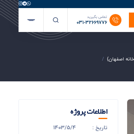
تماس بگیرید
031-32669776
خانه اصفهان)
/
اطلاعات پروژه
تاریخ :
1403/5/4