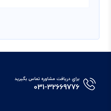
براي دريافت مشاوره تماس بگيريد
031-32669776