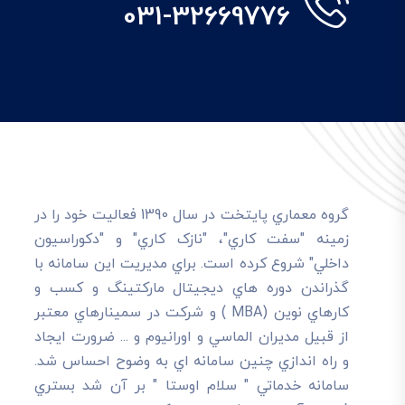
031-32669776
گروه معماري پايتخت در سال 1390 فعاليت خود را در
زمينه "سفت کاري"، "نازک کاري" و "دکوراسيون
داخلي" شروع کرده است. براي مديريت اين سامانه با
گذراندن دوره هاي ديجيتال مارکتينگ و کسب و
کارهاي نوين (MBA ) و شرکت در سمينارهاي معتبر
از قبيل مديران الماسي و اورانيوم و ... ضرورت ايجاد
و راه اندازي چنين سامانه اي به وضوح احساس شد.
سامانه خدماتي " سلام اوستا " بر آن شد بستري