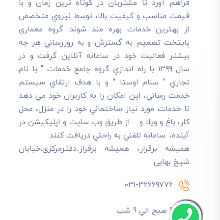
فراهم آورد تا مشتريان در کوتاه ترين زمان و با
قيمت مناسب و کيفيت بالا، توسط نيروي متخصص
از بهترين خدمات بهره مند شوند. گروه معماری
پایتخت تصميم به گسترش و به روزرساني هر چه
بيشتر فعاليت خود در سامانه آنلاين گرفت و در
سال 1399 با راه اندازي گروه جامع خدمات " با نام
تجاري " سلام اوستا " و با هدف ارتقاي سيستم
خدمت رساني، اين امکان را به کاربران خود مي دهد
تا خدمات مورد نياز ساختماني خود را در منزل، محل
کار، باغ و ويلا و ... از طريق وب سايت و اپليکيشن در
آينده، .سامانه تلفني به راحتي دريافت کنند
هميشه برقرار، هميشه برفراز.:دفترمرکزی:خیابان
شیخ بهایی
031-32669776
9 صبح الي 9 شب