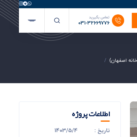
تماس بگیرید
031-32669776
خانه اصفهان)
/
اطلاعات پروژه
تاریخ :
1403/5/4