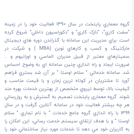
گروه معماري پايتخت در سال 1390 فعاليت خود را در زمينه
"سفت کاري"، "نازک کاري" و "دکوراسيون داخلي" شروع کرده
است. براي مديريت اين سامانه با گذراندن دوره هاي ديجيتال
مارکتينگ و کسب و کارهاي نوين (MBA ) و شرکت در
سمينارهاي معتبر از قبيل مديران الماسي و اورانيوم و ...
ضرورت ايجاد و راه اندازي چنين سامانه اي به وضوح احساس
شد. سامانه خدماتي " سلام اوستا " بر آن شد بستري فراهم
آورد تا مشتريان در کوتاه ترين زمان و با قيمت مناسب و
کيفيت بالا، توسط نيروي متخصص از بهترين خدمات بهره مند
شوند. گروه معماری پایتخت تصميم به گسترش و به روزرساني
هر چه بيشتر فعاليت خود در سامانه آنلاين گرفت و در سال
1399 با راه اندازي گروه جامع خدمات " با نام تجاري " سلام
اوستا " و با هدف ارتقاي سيستم خدمت رساني، اين امکان را
به کاربران خود مي دهد تا خدمات مورد نياز ساختماني خود را