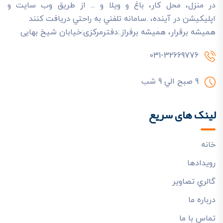
در منزل، محل کار، باغ و ويلا و ... از طريق وب سايت و
اپليکيشن در آينده، .سامانه تلفني به راحتي دريافت کنند
هميشه برقرار، هميشه برفراز.:دفترمرکزی:خیابان شیخ بهایی
031-32669776
9 صبح الي 9 شب
لینک های سریع
خانه
رويدادها
گالري تصاوير
درباره ما
تماس با ما