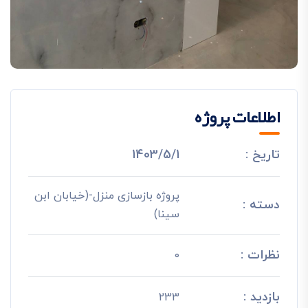
اطلاعات پروژه
تاریخ :
1403/5/1
پروژه بازسازی منزل-(خیابان ابن
دسته :
سینا)
نظرات :
0
بازدید :
233