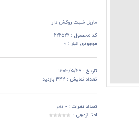
ماربل شیت روکش دار
کد محصول :
222526
موجودی انبار :
0
تاریخ :
1403/5/27
تعداد نمایش :
344 بازدید
تعداد نظرات :
0 نظر
امتیازدهی :