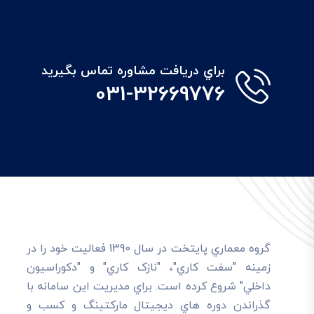
براي دريافت مشاوره تماس بگيريد
031-32669776
گروه معماري پايتخت در سال 1390 فعاليت خود را در
زمينه "سفت کاري"، "نازک کاري" و "دکوراسيون
داخلي" شروع کرده است. براي مديريت اين سامانه با
گذراندن دوره هاي ديجيتال مارکتينگ و کسب و