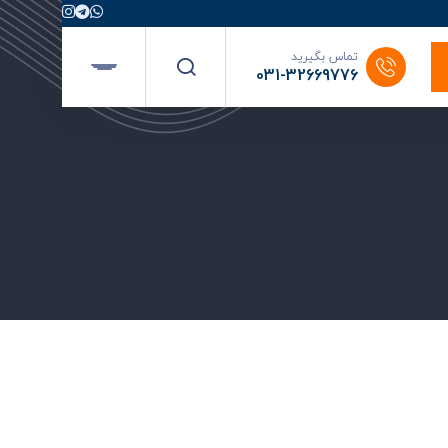
تماس بگیرید
031-32669776