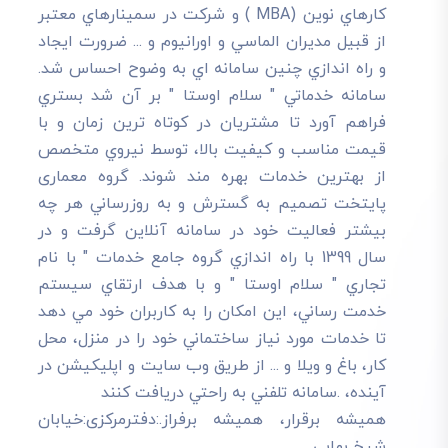
کارهاي نوين (MBA ) و شرکت در سمينارهاي معتبر
از قبيل مديران الماسي و اورانيوم و ... ضرورت ايجاد
و راه اندازي چنين سامانه اي به وضوح احساس شد.
سامانه خدماتي " سلام اوستا " بر آن شد بستري
فراهم آورد تا مشتريان در کوتاه ترين زمان و با
قيمت مناسب و کيفيت بالا، توسط نيروي متخصص
از بهترين خدمات بهره مند شوند. گروه معماری
پایتخت تصميم به گسترش و به روزرساني هر چه
بيشتر فعاليت خود در سامانه آنلاين گرفت و در
سال 1399 با راه اندازي گروه جامع خدمات " با نام
تجاري " سلام اوستا " و با هدف ارتقاي سيستم
خدمت رساني، اين امکان را به کاربران خود مي دهد
تا خدمات مورد نياز ساختماني خود را در منزل، محل
کار، باغ و ويلا و ... از طريق وب سايت و اپليکيشن در
آينده، .سامانه تلفني به راحتي دريافت کنند
هميشه برقرار، هميشه برفراز.:دفترمرکزی:خیابان
شیخ بهایی