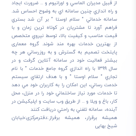
از قبيل مديران الماسي و اورانيوم و ... ضرورت ايجاد
و راه اندازي چنين سامانه اي به وضوح احساس شد.
سامانه خدماتي " سلام اوستا " بر آن شد بستري
فراهم آورد تا مشتريان در کوتاه ترين زمان و با
قيمت مناسب و کيفيت بالا، توسط نيروي متخصص
از بهترين خدمات بهره مند شوند. گروه معماری
پایتخت تصميم به گسترش و به روزرساني هر چه
بيشتر فعاليت خود در سامانه آنلاين گرفت و در
سال 1399 با راه اندازي گروه جامع خدمات " با نام
تجاري " سلام اوستا " و با هدف ارتقاي سيستم
خدمت رساني، اين امکان را به کاربران خود مي دهد
تا خدمات مورد نياز ساختماني خود را در منزل، محل
کار، باغ و ويلا و ... از طريق وب سايت و اپليکيشن در
آينده، .سامانه تلفني به راحتي دريافت کنند
هميشه برقرار، هميشه برفراز.:دفترمرکزی:خیابان
شیخ بهایی