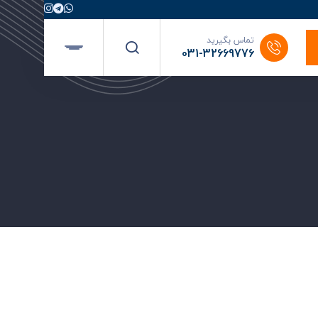
تماس بگیرید
031-32669776