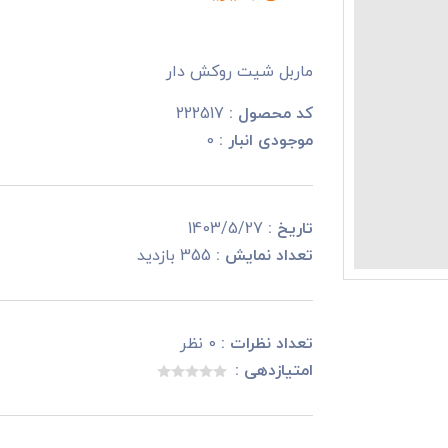
ماربل شیت روکش دار
کد محصول :
222517
موجودی انبار :
0
تاریخ :
1403/5/27
تعداد نمایش :
355 بازدید
تعداد نظرات :
0 نظر
امتیازدهی :