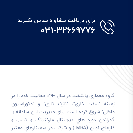
براي دريافت مشاوره تماس بگيريد
031-32669776
گروه معماري پايتخت در سال 1390 فعاليت خود را در
زمينه "سفت کاري"، "نازک کاري" و "دکوراسيون
داخلي" شروع کرده است. براي مديريت اين سامانه با
گذراندن دوره هاي ديجيتال مارکتينگ و کسب و
کارهاي نوين (MBA ) و شرکت در سمينارهاي معتبر