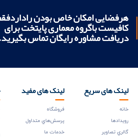
هرفضایی امکان خاص بودن راداردفقط
کافیست باگروه معماری پایتخت برای
دریافت مشاوره رایگان تماس بگیرید.
لینک های سریع
لینک های مفید
خ
خانه
فروشگاه
ب
م
رويدادها
پرسش‌هاي متداول
گالري تصاوير
خدمات ما