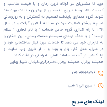
آورد تا مشتريان در کوتاه ترين زمان و با قيمت مناسب و
کيفيت بالا، توسط نيروي متخصص از بهترين خدمات بهره مند
شوند. گروه معماری پایتخت تصميم به گسترش و به روزرساني
هر چه بيشتر فعاليت خود در سامانه آنلاين گرفت و در سال
1399 با راه اندازي گروه جامع خدمات " با نام تجاري " سلام
اوستا " و با هدف ارتقاي سيستم خدمت رساني، اين امکان را
به کاربران خود مي دهد تا خدمات مورد نياز ساختماني خود را
در منزل، محل کار، باغ و ويلا و ... از طريق وب سايت و
اپليکيشن در آينده، .سامانه تلفني به راحتي دريافت کنند
هميشه برقرار، هميشه برفراز.:دفترمرکزی:خیابان شیخ بهایی
031-32669776
9 صبح الي 9 شب
لینک های سریع