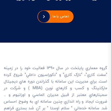
تماس با ما
گروه معماري پايتخت در سال 1390 فعاليت خود را در زمينه
"سفت کاري"، "نازک کاري" و "دکوراسيون داخلي" شروع کرده
است. براي مديريت اين سامانه با گذراندن دوره هاي ديجيتال
مارکتينگ و کسب و کارهاي نوين (MBA ) و شرکت در
سمينارهاي معتبر از قبيل مديران الماسي و اورانيوم و ...
ضرورت ايجاد و راه اندازي چنين سامانه اي به وضوح احساس
شد. سامانه خدماتي " سلام اوستا " بر آن شد بستري فراهم