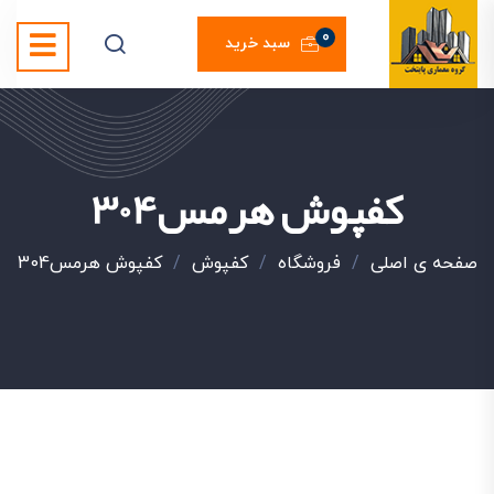
0
سبد خرید
کفپوش هرمس304
صفحه ی اصلی
/
فروشگاه
/
کفپوش
/
کفپوش هرمس304