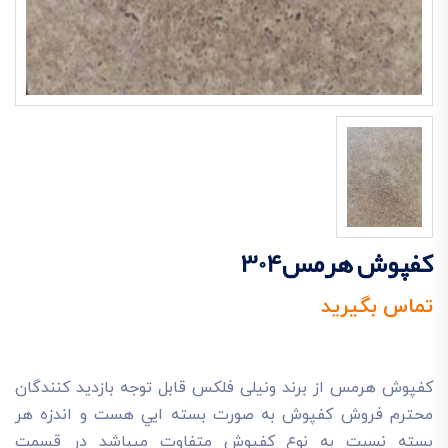
کفپوش هرمس304
تماس بگیرید
کفپوش هرمس از برند ونیلی فلکس قابل توجه بازديد کنندگان
محترم فروش کفپوش به صورت بسته ايي هست و اندزه هر
بسته نسبت به نوع کفپوش متفاوت ميباشد در قسمت