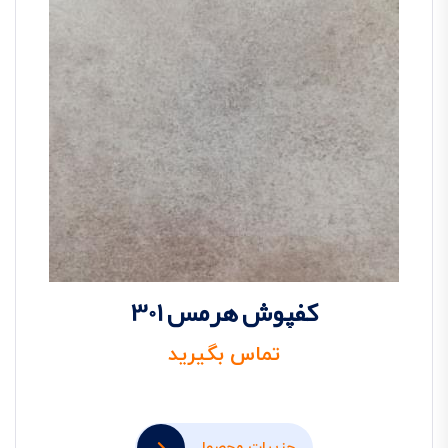
کفپوش هرمس 301
تماس بگیرید
جزییات محصول