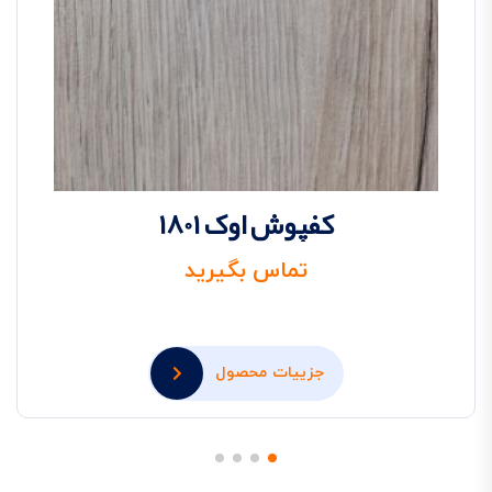
کفپوش اوک 1801
تماس بگیرید
جزییات محصول