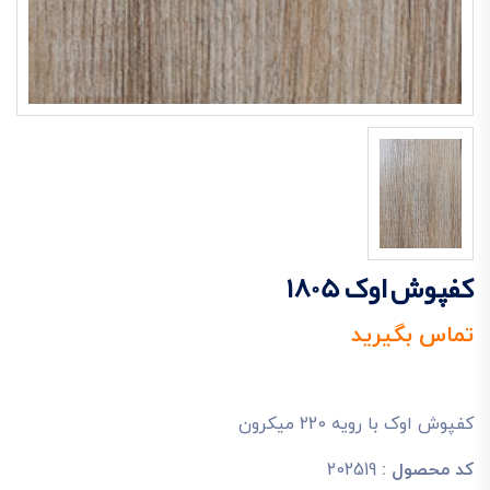
کفپوش اوک 1805
تماس بگیرید
کفپوش اوک با رویه 220 میکرون
کد محصول :
202519