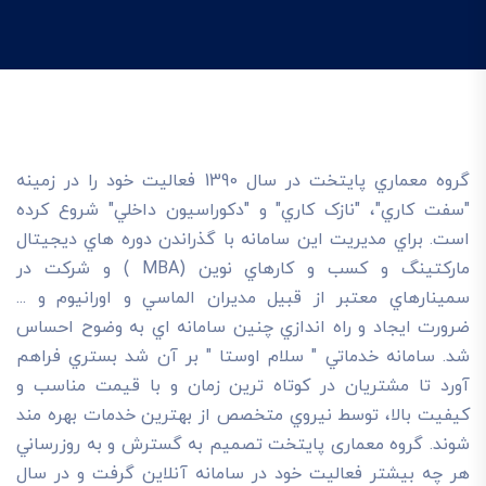
گروه معماري پايتخت در سال 1390 فعاليت خود را در زمينه
"سفت کاري"، "نازک کاري" و "دکوراسيون داخلي" شروع کرده
است. براي مديريت اين سامانه با گذراندن دوره هاي ديجيتال
مارکتينگ و کسب و کارهاي نوين (MBA ) و شرکت در
سمينارهاي معتبر از قبيل مديران الماسي و اورانيوم و ...
ضرورت ايجاد و راه اندازي چنين سامانه اي به وضوح احساس
شد. سامانه خدماتي " سلام اوستا " بر آن شد بستري فراهم
آورد تا مشتريان در کوتاه ترين زمان و با قيمت مناسب و
کيفيت بالا، توسط نيروي متخصص از بهترين خدمات بهره مند
شوند. گروه معماری پایتخت تصميم به گسترش و به روزرساني
هر چه بيشتر فعاليت خود در سامانه آنلاين گرفت و در سال