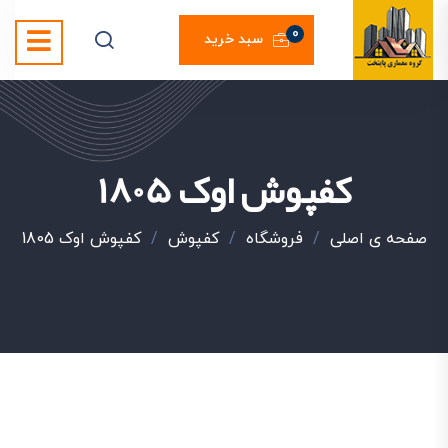
0
سبد خرید
کفپوش اوک 1805
صفحه ی اصلی
/
فروشگاه
/
کفپوش
/
کفپوش اوک 1805