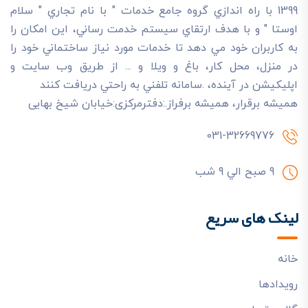
1399 با راه اندازي گروه جامع خدمات " با نام تجاري " سلام
اوستا " و با هدف ارتقاي سيستم خدمت رساني، اين امکان را
به کاربران خود مي دهد تا خدمات مورد نياز ساختماني خود را
در منزل، محل کار، باغ و ويلا و ... از طريق وب سايت و
اپليکيشن در آينده، .سامانه تلفني به راحتي دريافت کنند
هميشه برقرار، هميشه برفراز.:دفترمرکزی:خیابان شیخ بهایی
031-32669776
9 صبح الي 9 شب
لینک های سریع
خانه
رويدادها