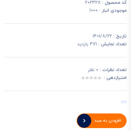
کد محصول :
202328
موجودی انبار :
1000
تاریخ :
1401/8/22
تعداد نمایش :
471 بازدید
تعداد نظرات :
0 نظر
امتیازدهی :
افزودن به سبد