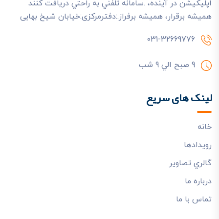
اپليکيشن در آينده، .سامانه تلفني به راحتي دريافت کنند
هميشه برقرار، هميشه برفراز.:دفترمرکزی:خیابان شیخ بهایی
031-32669776
9 صبح الي 9 شب
لینک های سریع
خانه
رويدادها
گالري تصاوير
درباره ما
تماس با ما