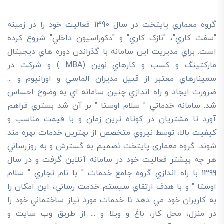
گروه معماري پايتخت در سال 1390 فعاليت خود را در زمينه
"سفت کاري"، "نازک کاري" و "دکوراسيون داخلي" شروع کرده
است. براي مديريت اين سامانه با گذراندن دوره هاي ديجيتال
مارکتينگ و کسب و کارهاي نوين (MBA ) و شرکت در
سمينارهاي معتبر از قبيل مديران الماسي و اورانيوم و ...
ضرورت ايجاد و راه اندازي چنين سامانه اي به وضوح احساس
شد. سامانه خدماتي " سلام اوستا " بر آن شد بستري فراهم
آورد تا مشتريان در کوتاه ترين زمان و با قيمت مناسب و
کيفيت بالا، توسط نيروي متخصص از بهترين خدمات بهره مند
شوند. گروه معماری پایتخت تصميم به گسترش و به روزرساني
هر چه بيشتر فعاليت خود در سامانه آنلاين گرفت و در سال
1399 با راه اندازي گروه جامع خدمات " با نام تجاري " سلام
اوستا " و با هدف ارتقاي سيستم خدمت رساني، اين امکان را
به کاربران خود مي دهد تا خدمات مورد نياز ساختماني خود را
در منزل، محل کار، باغ و ويلا و ... از طريق وب سايت و