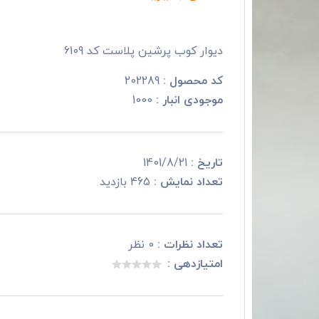
دیوار کوب پرشین پلاست کد 6109
کد محصول :
202289
موجودی انبار :
1000
تاریخ :
1401/8/21
تعداد نمایش :
465 بازدید
تعداد نظرات :
0 نظر
امتیازدهی :