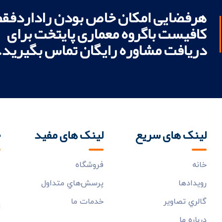
هرفضایی امکان خاص بودن راداردفقط
کافیست باگروه معماری پایتخت برای
دریافت مشاوره رایگان تماس بگیرید.
لینک های سریع
لینک های مفید
خ
خانه
فروشگاه
ب
م
رويدادها
پرسش‌هاي متداول
گالري تصاوير
خدمات ما
درباره ما