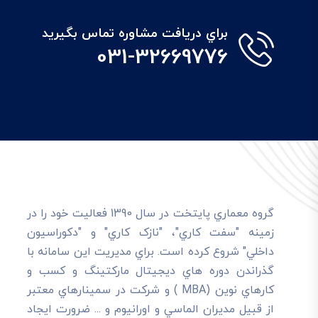
براي دريافت مشاوره تماس بگيريد
031-32669776
گروه معماري پايتخت در سال 1390 فعاليت خود را در
زمينه "سفت کاري"، "نازک کاري" و "دکوراسيون
داخلي" شروع کرده است. براي مديريت اين سامانه با
گذراندن دوره هاي ديجيتال مارکتينگ و کسب و
کارهاي نوين (MBA ) و شرکت در سمينارهاي معتبر
از قبيل مديران الماسي و اورانيوم و ... ضرورت ايجاد