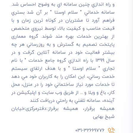
و راه اندازي چنين سامانه اي به وضوح احساس شد.
سامانه خدماتي " سلام اوستا " بر آن شد بستري
فراهم آورد تا مشتريان در کوتاه ترين زمان و با
قيمت مناسب و کيفيت بالا، توسط نيروي متخصص
از بهترين خدمات بهره مند شوند. گروه معماری
پایتخت تصميم به گسترش و به روزرساني هر چه
بيشتر فعاليت خود در سامانه آنلاين گرفت و در
سال 1399 با راه اندازي گروه جامع خدمات " با نام
تجاري " سلام اوستا " و با هدف ارتقاي سيستم
خدمت رساني، اين امکان را به کاربران خود مي دهد
تا خدمات مورد نياز ساختماني خود را در منزل، محل
کار، باغ و ويلا و ... از طريق وب سايت و اپليکيشن در
آينده، .سامانه تلفني به راحتي دريافت کنند
هميشه برقرار، هميشه برفراز.:دفترمرکزی:خیابان
شیخ بهایی
031-32669776