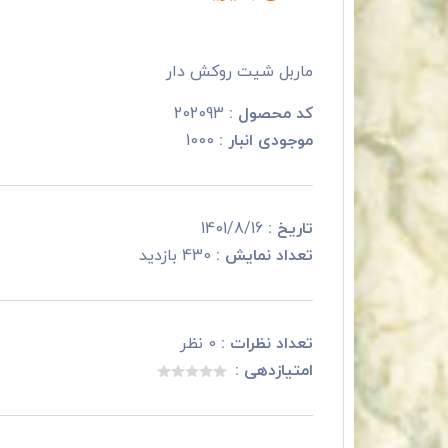
ماربل شیت روکش دار
کد محصول :
202093
موجودی انبار :
1000
تاریخ :
1401/8/16
تعداد نمایش :
430 بازدید
تعداد نظرات :
0 نظر
امتیازدهی :