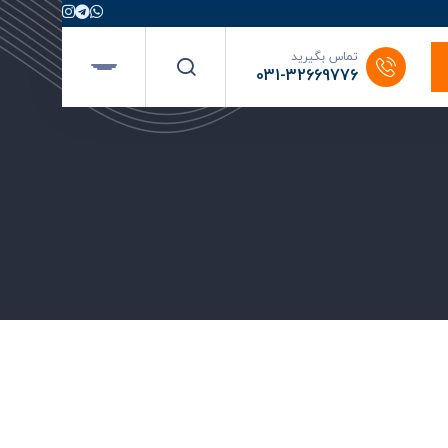
تماس بگیرید
031-32669776