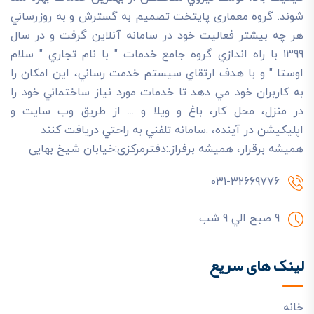
شوند. گروه معماری پایتخت تصميم به گسترش و به روزرساني
هر چه بيشتر فعاليت خود در سامانه آنلاين گرفت و در سال
1399 با راه اندازي گروه جامع خدمات " با نام تجاري " سلام
اوستا " و با هدف ارتقاي سيستم خدمت رساني، اين امکان را
به کاربران خود مي دهد تا خدمات مورد نياز ساختماني خود را
در منزل، محل کار، باغ و ويلا و ... از طريق وب سايت و
اپليکيشن در آينده، .سامانه تلفني به راحتي دريافت کنند
هميشه برقرار، هميشه برفراز.:دفترمرکزی:خیابان شیخ بهایی
031-32669776
9 صبح الي 9 شب
لینک های سریع
خانه