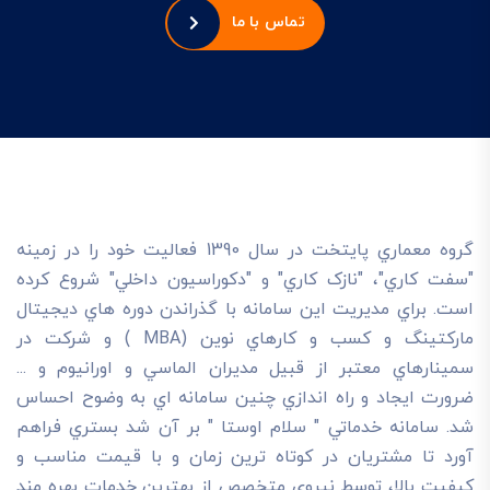
تماس با ما
گروه معماري پايتخت در سال 1390 فعاليت خود را در زمينه
"سفت کاري"، "نازک کاري" و "دکوراسيون داخلي" شروع کرده
است. براي مديريت اين سامانه با گذراندن دوره هاي ديجيتال
مارکتينگ و کسب و کارهاي نوين (MBA ) و شرکت در
سمينارهاي معتبر از قبيل مديران الماسي و اورانيوم و ...
ضرورت ايجاد و راه اندازي چنين سامانه اي به وضوح احساس
شد. سامانه خدماتي " سلام اوستا " بر آن شد بستري فراهم
آورد تا مشتريان در کوتاه ترين زمان و با قيمت مناسب و
کيفيت بالا، توسط نيروي متخصص از بهترين خدمات بهره مند