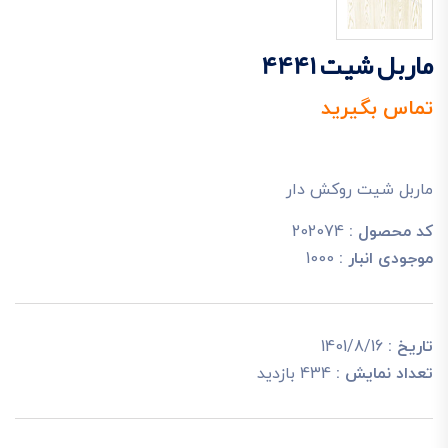
ماربل شیت 4441
تماس بگیرید
ماربل شیت روکش دار
کد محصول :
202074
موجودی انبار :
1000
تاریخ :
1401/8/16
تعداد نمایش :
434 بازدید