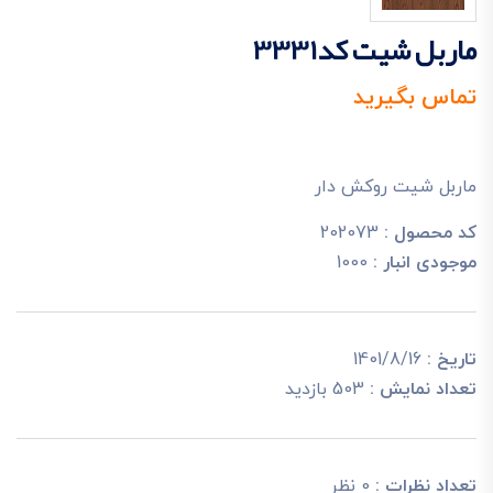
ماربل شیت کد3331
تماس بگیرید
ماربل شیت روکش دار
کد محصول :
202073
موجودی انبار :
1000
تاریخ :
1401/8/16
تعداد نمایش :
503 بازدید
تعداد نظرات :
0 نظر