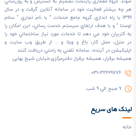
شوند. گروه معماری پایتخت تصميم به گسترش و به روزرساني
هر چه بيشتر فعاليت خود در سامانه آنلاين گرفت و در سال
1399 با راه اندازي گروه جامع خدمات " با نام تجاري " سلام
اوستا " و با هدف ارتقاي سيستم خدمت رساني، اين امکان را
به کاربران خود مي دهد تا خدمات مورد نياز ساختماني خود را
در منزل، محل کار، باغ و ويلا و ... از طريق وب سايت و
اپليکيشن در آينده، .سامانه تلفني به راحتي دريافت کنند
هميشه برقرار، هميشه برفراز.:دفترمرکزی:خیابان شیخ بهایی
031-32669776
9 صبح الي 9 شب
لینک های سریع
خانه