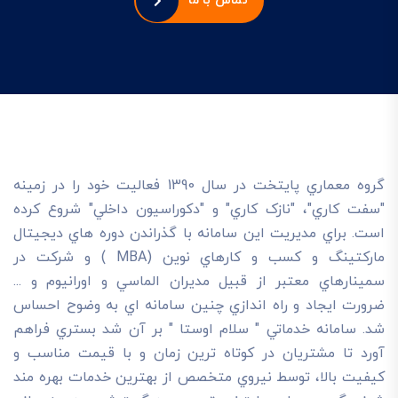
تماس با ما
گروه معماري پايتخت در سال 1390 فعاليت خود را در زمينه
"سفت کاري"، "نازک کاري" و "دکوراسيون داخلي" شروع کرده
است. براي مديريت اين سامانه با گذراندن دوره هاي ديجيتال
مارکتينگ و کسب و کارهاي نوين (MBA ) و شرکت در
سمينارهاي معتبر از قبيل مديران الماسي و اورانيوم و ...
ضرورت ايجاد و راه اندازي چنين سامانه اي به وضوح احساس
شد. سامانه خدماتي " سلام اوستا " بر آن شد بستري فراهم
آورد تا مشتريان در کوتاه ترين زمان و با قيمت مناسب و
کيفيت بالا، توسط نيروي متخصص از بهترين خدمات بهره مند