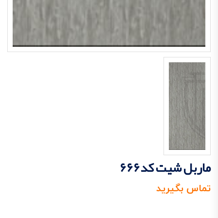
ماربل شیت کد666
تماس بگیرید