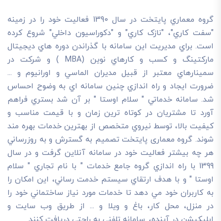
گروه معماري پايتخت در سال 1390 فعاليت خود را در زمينه
"سفت کاري"، "نازک کاري" و "دکوراسيون داخلي" شروع کرده
است. براي مديريت اين سامانه با گذراندن دوره هاي ديجيتال
مارکتينگ و کسب و کارهاي نوين (MBA ) و شرکت در
سمينارهاي معتبر از قبيل مديران الماسي و اورانيوم و ...
ضرورت ايجاد و راه اندازي چنين سامانه اي به وضوح احساس
شد. سامانه خدماتي " سلام اوستا " بر آن شد بستري فراهم
آورد تا مشتريان در کوتاه ترين زمان و با قيمت مناسب و
کيفيت بالا، توسط نيروي متخصص از بهترين خدمات بهره مند
شوند. گروه معماری پایتخت تصميم به گسترش و به روزرساني
هر چه بيشتر فعاليت خود در سامانه آنلاين گرفت و در سال
1399 با راه اندازي گروه جامع خدمات " با نام تجاري " سلام
اوستا " و با هدف ارتقاي سيستم خدمت رساني، اين امکان را
به کاربران خود مي دهد تا خدمات مورد نياز ساختماني خود را
در منزل، محل کار، باغ و ويلا و ... از طريق وب سايت و
اپليکيشن در آينده، .سامانه تلفني به راحتي دريافت کنند