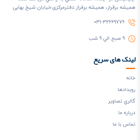
هميشه برقرار، هميشه برفراز.:دفترمرکزی:خیابان شیخ بهایی
031-32669776
9 صبح الي 9 شب
لینک های سریع
خانه
رويدادها
گالري تصاوير
درباره ما
تماس با ما