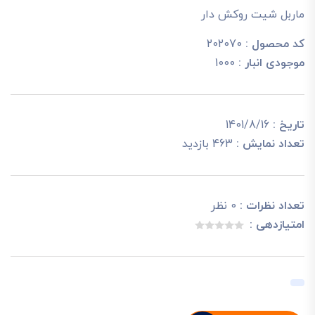
ماربل شیت روکش دار
کد محصول :
202070
موجودی انبار :
1000
تاریخ :
1401/8/16
تعداد نمایش :
463 بازدید
تعداد نظرات :
0 نظر
امتیازدهی :