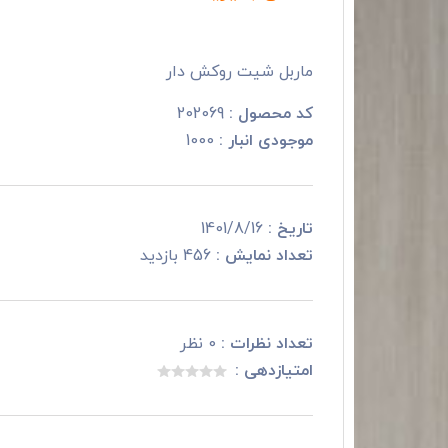
ماربل شیت روکش دار
کد محصول :
202069
موجودی انبار :
1000
تاریخ :
1401/8/16
تعداد نمایش :
456 بازدید
تعداد نظرات :
0 نظر
امتیازدهی :