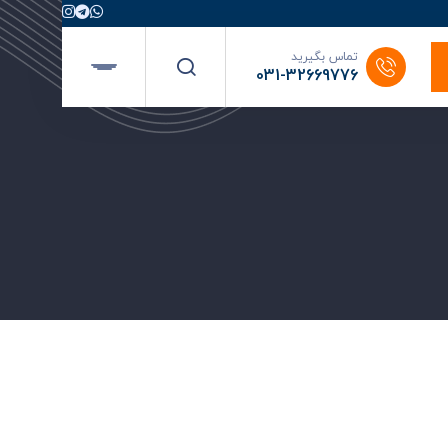
تماس بگیرید
031-32669776