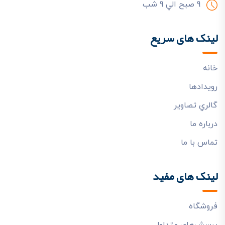
9 صبح الي 9 شب
لینک های سریع
خانه
رويدادها
گالري تصاوير
درباره ما
تماس با ما
لینک های مفید
فروشگاه
پرسش‌هاي متداول