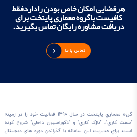
هرفضایی امکان خاص بودن راداردفقط
کافیست باگروه معماری پایتخت برای
دریافت مشاوره رایگان تماس بگیرید.
تماس با ما
گروه معماري پايتخت در سال 1390 فعاليت خود را در زمينه
"سفت کاري"، "نازک کاري" و "دکوراسيون داخلي" شروع کرده
است. براي مديريت اين سامانه با گذراندن دوره هاي ديجيتال