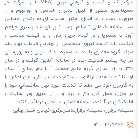
مارکتينگ و کسب و کارهاي نوين (MBA ) و شرکت در
سمينارهاي معتبر از قبيل مديران الماسي و اورانيوم و ...
ضرورت ايجاد و راه اندازي چنين سامانه اي به وضوح احساس
شد. سامانه خدماتي " سلام اوستا " بر آن شد بستري فراهم
آورد تا مشتريان در کوتاه ترين زمان و با قيمت مناسب و
کيفيت بالا، توسط نيروي متخصص از بهترين خدمات بهره مند
شوند. گروه معماری پایتخت تصميم به گسترش و به روزرساني
هر چه بيشتر فعاليت خود در سامانه آنلاين گرفت و در سال
1399 با راه اندازي گروه جامع خدمات " با نام تجاري " سلام
اوستا " و با هدف ارتقاي سيستم خدمت رساني، اين امکان را
به کاربران خود مي دهد تا خدمات مورد نياز ساختماني خود را
در منزل، محل کار، باغ و ويلا و ... از طريق وب سايت و
اپليکيشن در آينده، .سامانه تلفني به راحتي دريافت کنند
هميشه برقرار، هميشه برفراز.:دفترمرکزی:خیابان شیخ بهایی
031-32669776