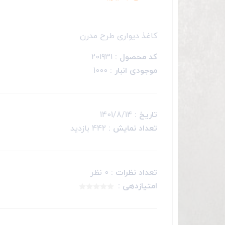
کاغذ دیواری طرح مدرن
کد محصول :
201931
موجودی انبار :
1000
تاریخ :
1401/8/14
تعداد نمایش :
442 بازدید
تعداد نظرات :
0 نظر
امتیازدهی :