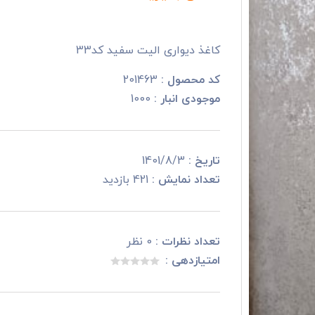
کاغذ دیواری الیت سفید کد33
کد محصول :
201463
موجودی انبار :
1000
تاریخ :
1401/8/3
تعداد نمایش :
421 بازدید
تعداد نظرات :
0 نظر
امتیازدهی :