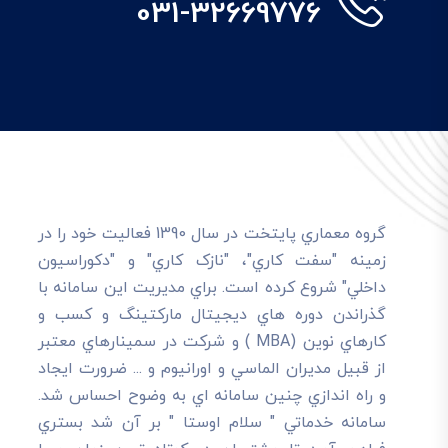
031-32669776
گروه معماري پايتخت در سال 1390 فعاليت خود را در
زمينه "سفت کاري"، "نازک کاري" و "دکوراسيون
داخلي" شروع کرده است. براي مديريت اين سامانه با
گذراندن دوره هاي ديجيتال مارکتينگ و کسب و
کارهاي نوين (MBA ) و شرکت در سمينارهاي معتبر
از قبيل مديران الماسي و اورانيوم و ... ضرورت ايجاد
و راه اندازي چنين سامانه اي به وضوح احساس شد.
سامانه خدماتي " سلام اوستا " بر آن شد بستري