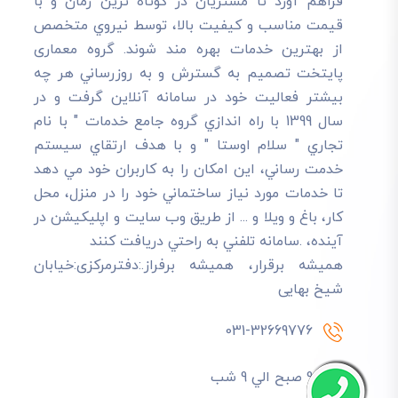
فراهم آورد تا مشتريان در کوتاه ترين زمان و با
قيمت مناسب و کيفيت بالا، توسط نيروي متخصص
از بهترين خدمات بهره مند شوند. گروه معماری
پایتخت تصميم به گسترش و به روزرساني هر چه
بيشتر فعاليت خود در سامانه آنلاين گرفت و در
سال 1399 با راه اندازي گروه جامع خدمات " با نام
تجاري " سلام اوستا " و با هدف ارتقاي سيستم
خدمت رساني، اين امکان را به کاربران خود مي دهد
تا خدمات مورد نياز ساختماني خود را در منزل، محل
کار، باغ و ويلا و ... از طريق وب سايت و اپليکيشن در
آينده، .سامانه تلفني به راحتي دريافت کنند
هميشه برقرار، هميشه برفراز.:دفترمرکزی:خیابان
شیخ بهایی
031-32669776
9 صبح الي 9 شب