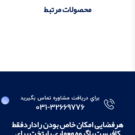
محصولات مرتبط
براي دريافت مشاوره تماس بگيريد
031-32669776
هرفضایی امکان خاص بودن راداردفقط
کافیست باگروه معماری پایتخت برای