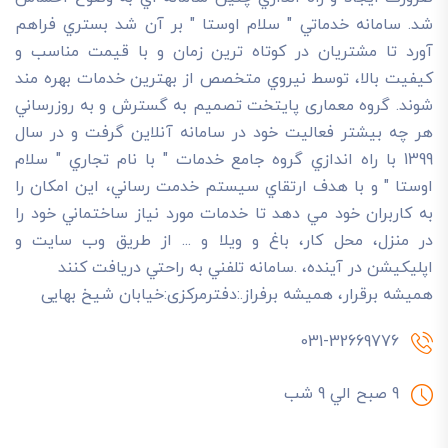
شد. سامانه خدماتي " سلام اوستا " بر آن شد بستري فراهم
آورد تا مشتريان در کوتاه ترين زمان و با قيمت مناسب و
کيفيت بالا، توسط نيروي متخصص از بهترين خدمات بهره مند
شوند. گروه معماری پایتخت تصميم به گسترش و به روزرساني
هر چه بيشتر فعاليت خود در سامانه آنلاين گرفت و در سال
1399 با راه اندازي گروه جامع خدمات " با نام تجاري " سلام
اوستا " و با هدف ارتقاي سيستم خدمت رساني، اين امکان را
به کاربران خود مي دهد تا خدمات مورد نياز ساختماني خود را
در منزل، محل کار، باغ و ويلا و ... از طريق وب سايت و
اپليکيشن در آينده، .سامانه تلفني به راحتي دريافت کنند
هميشه برقرار، هميشه برفراز.:دفترمرکزی:خیابان شیخ بهایی
031-32669776
9 صبح الي 9 شب