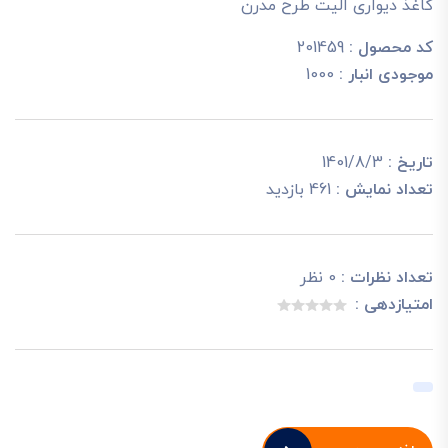
کاغذ دیواری الیت طرح مدرن
کد محصول :
201459
موجودی انبار :
1000
تاریخ :
1401/8/3
تعداد نمایش :
461 بازدید
تعداد نظرات :
0 نظر
امتیازدهی :