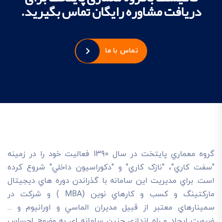
دریافت مشاوره رایگان تماس بگیرید.
تماس با ما
گروه معماري پايتخت در سال 1390 فعاليت خود را در زمينه
"سفت کاري"، "نازک کاري" و "دکوراسيون داخلي" شروع کرده
است. براي مديريت اين سامانه با گذراندن دوره هاي ديجيتال
مارکتينگ و کسب و کارهاي نوين (MBA ) و شرکت در
سمينارهاي معتبر از قبيل مديران الماسي و اورانيوم و ...
ضرورت ايجاد و راه اندازي چنين سامانه اي به وضوح احساس