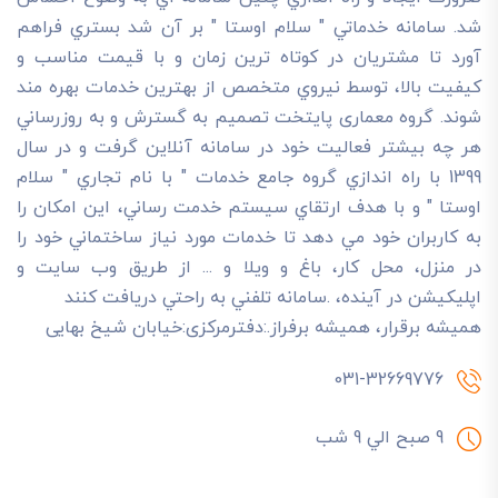
شد. سامانه خدماتي " سلام اوستا " بر آن شد بستري فراهم
آورد تا مشتريان در کوتاه ترين زمان و با قيمت مناسب و
کيفيت بالا، توسط نيروي متخصص از بهترين خدمات بهره مند
شوند. گروه معماری پایتخت تصميم به گسترش و به روزرساني
هر چه بيشتر فعاليت خود در سامانه آنلاين گرفت و در سال
1399 با راه اندازي گروه جامع خدمات " با نام تجاري " سلام
اوستا " و با هدف ارتقاي سيستم خدمت رساني، اين امکان را
به کاربران خود مي دهد تا خدمات مورد نياز ساختماني خود را
در منزل، محل کار، باغ و ويلا و ... از طريق وب سايت و
اپليکيشن در آينده، .سامانه تلفني به راحتي دريافت کنند
هميشه برقرار، هميشه برفراز.:دفترمرکزی:خیابان شیخ بهایی
031-32669776
9 صبح الي 9 شب