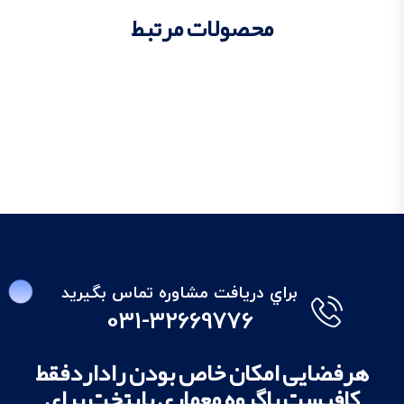
محصولات مرتبط
براي دريافت مشاوره تماس بگيريد
031-32669776
هرفضایی امکان خاص بودن راداردفقط
کافیست باگروه معماری پایتخت برای