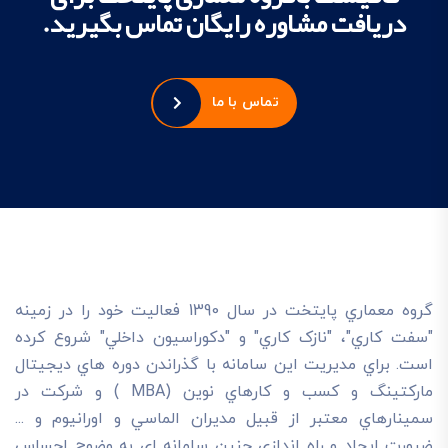
دریافت مشاوره رایگان تماس بگیرید.
تماس با ما
گروه معماري پايتخت در سال 1390 فعاليت خود را در زمينه
"سفت کاري"، "نازک کاري" و "دکوراسيون داخلي" شروع کرده
است. براي مديريت اين سامانه با گذراندن دوره هاي ديجيتال
مارکتينگ و کسب و کارهاي نوين (MBA ) و شرکت در
سمينارهاي معتبر از قبيل مديران الماسي و اورانيوم و ...
ضرورت ايجاد و راه اندازي چنين سامانه اي به وضوح احساس