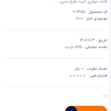
کاغذ دیواری الیت طرح مدرن
کد محصول :
201455
موجودی انبار :
1000
تاریخ :
1401/8/3
تعداد نمایش :
595 بازدید
تعداد نظرات :
0 نظر
امتیازدهی :