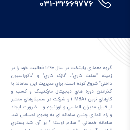
031-32669776
گروه معماري پايتخت در سال 1390 فعاليت خود را در
زمينه "سفت کاري"، "نازک کاري" و "دکوراسيون
داخلي" شروع کرده است. براي مديريت اين سامانه با
گذراندن دوره هاي ديجيتال مارکتينگ و کسب و
کارهاي نوين (MBA ) و شرکت در سمينارهاي معتبر
از قبيل مديران الماسي و اورانيوم و ... ضرورت ايجاد
و راه اندازي چنين سامانه اي به وضوح احساس شد.
سامانه خدماتي " سلام اوستا " بر آن شد بستري