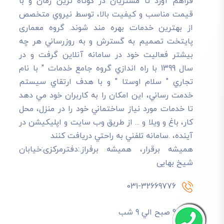
فراهم آورد تا مشتريان در کوتاه ترين زمان و با
قيمت مناسب و کيفيت بالا، توسط نيروي متخصص
از بهترين خدمات بهره مند شوند. گروه معماری
پایتخت تصميم به گسترش و به روزرساني هر چه
بيشتر فعاليت خود در سامانه آنلاين گرفت و در
سال 1399 با راه اندازي گروه جامع خدمات " با نام
تجاري " سلام اوستا " و با هدف ارتقاي سيستم
خدمت رساني، اين امکان را به کاربران خود مي دهد
تا خدمات مورد نياز ساختماني خود را در منزل، محل
کار، باغ و ويلا و ... از طريق وب سايت و اپليکيشن در
آينده، .سامانه تلفني به راحتي دريافت کنند
هميشه برقرار، هميشه برفراز.:دفترمرکزی:خیابان
شیخ بهایی
031-32669776
9 صبح الي 9 شب