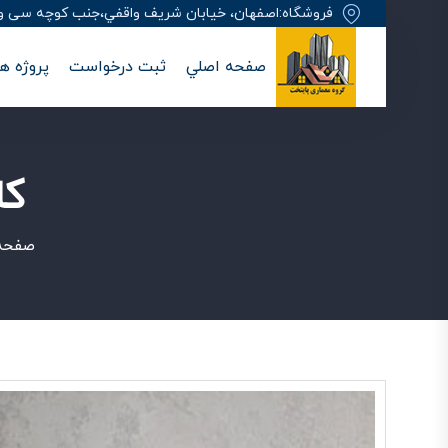
فروشگاه:اصفهان، خيابان شريف واقفي،جنب کوچه سی وهفت
صفحه اصلي
ثبت درخواست
پروژه ها
کا
صفحه