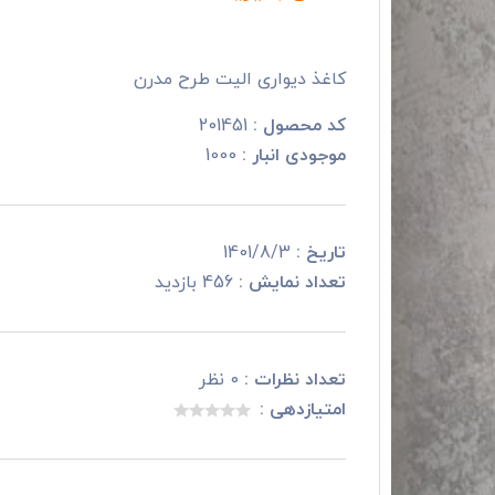
کاغذ دیواری الیت طرح مدرن
کد محصول :
201451
موجودی انبار :
1000
تاریخ :
1401/8/3
تعداد نمایش :
456 بازدید
تعداد نظرات :
0 نظر
امتیازدهی :