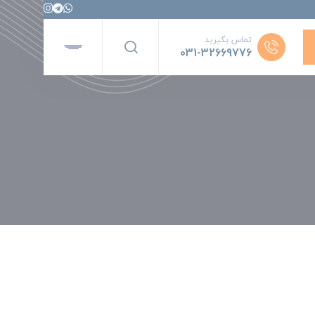
تماس بگیرید
031-32669776