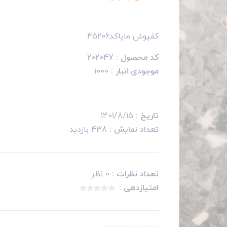
کفپوش مایاکد45206
کد محصول :
202047
موجودی انبار :
1000
تاریخ :
1401/8/15
تعداد نمایش :
438 بازدید
تعداد نظرات :
0 نظر
امتیازدهی :