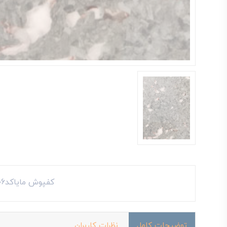
کفپوش مایاکد45206
توضیحات کامل
نظرات کاربران