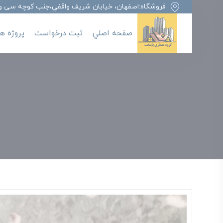
فروشگاه:اصفهان، خيابان شريف واقفي،جنب کوچه سی وهفت
صفحه اصلي
ثبت درخواست
پروژه ها