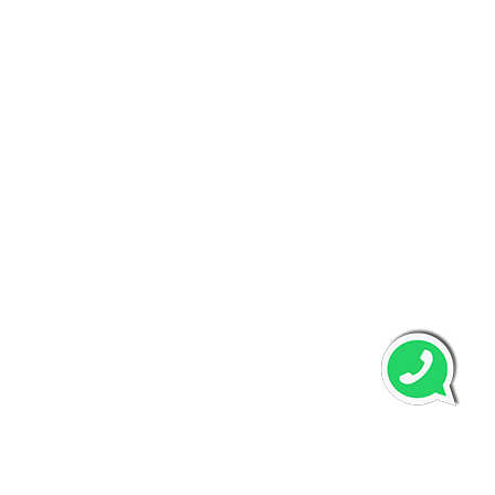
پرسش‌هاي متداول
خدمات ما
خبرنامه ما
با عضویت در خبرنامه از جدیدترین مقاله و تخفیفات ما مطلع
شوید.
عضویت
copyright © 2026 powered by
www.rashinweb.com