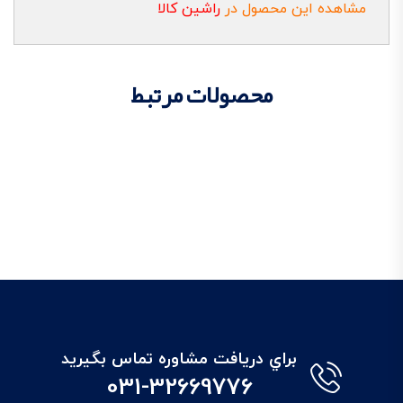
مشاهده این محصول در
راشین کالا
محصولات مرتبط
براي دريافت مشاوره تماس بگيريد
031-32669776