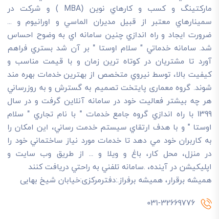
مارکتينگ و کسب و کارهاي نوين (MBA ) و شرکت در
سمينارهاي معتبر از قبيل مديران الماسي و اورانيوم و ...
ضرورت ايجاد و راه اندازي چنين سامانه اي به وضوح احساس
شد. سامانه خدماتي " سلام اوستا " بر آن شد بستري فراهم
آورد تا مشتريان در کوتاه ترين زمان و با قيمت مناسب و
کيفيت بالا، توسط نيروي متخصص از بهترين خدمات بهره مند
شوند. گروه معماری پایتخت تصميم به گسترش و به روزرساني
هر چه بيشتر فعاليت خود در سامانه آنلاين گرفت و در سال
1399 با راه اندازي گروه جامع خدمات " با نام تجاري " سلام
اوستا " و با هدف ارتقاي سيستم خدمت رساني، اين امکان را
به کاربران خود مي دهد تا خدمات مورد نياز ساختماني خود را
در منزل، محل کار، باغ و ويلا و ... از طريق وب سايت و
اپليکيشن در آينده، .سامانه تلفني به راحتي دريافت کنند
هميشه برقرار، هميشه برفراز.:دفترمرکزی:خیابان شیخ بهایی
031-32669776