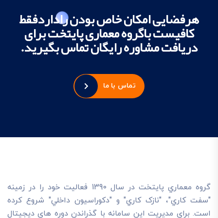
هرفضایی امکان خاص بودن راداردفقط
کافیست باگروه معماری پایتخت برای
دریافت مشاوره رایگان تماس بگیرید.
تماس با ما
گروه معماري پايتخت در سال 1390 فعاليت خود را در زمينه
"سفت کاري"، "نازک کاري" و "دکوراسيون داخلي" شروع کرده
است. براي مديريت اين سامانه با گذراندن دوره هاي ديجيتال