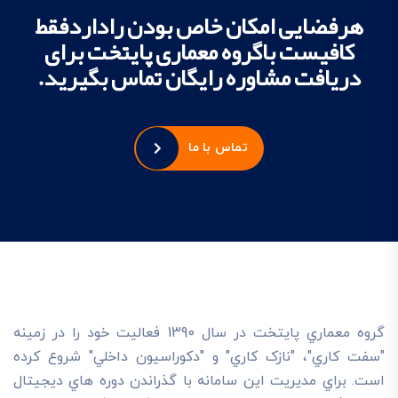
هرفضایی امکان خاص بودن راداردفقط
کافیست باگروه معماری پایتخت برای
دریافت مشاوره رایگان تماس بگیرید.
تماس با ما
گروه معماري پايتخت در سال 1390 فعاليت خود را در زمينه
"سفت کاري"، "نازک کاري" و "دکوراسيون داخلي" شروع کرده
است. براي مديريت اين سامانه با گذراندن دوره هاي ديجيتال