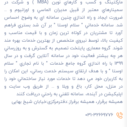
مارکتينگ و کسب و کارهاي نوين (MBA ) و شرکت در
سمينارهاي معتبر از قبيل مديران الماسي و اورانيوم و ...
ضرورت ايجاد و راه اندازي چنين سامانه اي به وضوح احساس
شد. سامانه خدماتي " سلام اوستا " بر آن شد بستري فراهم
آورد تا مشتريان در کوتاه ترين زمان و با قيمت مناسب و
کيفيت بالا، توسط نيروي متخصص از بهترين خدمات بهره مند
شوند. گروه معماری پایتخت تصميم به گسترش و به روزرساني
هر چه بيشتر فعاليت خود در سامانه آنلاين گرفت و در سال
1399 با راه اندازي گروه جامع خدمات " با نام تجاري " سلام
اوستا " و با هدف ارتقاي سيستم خدمت رساني، اين امکان را
به کاربران خود مي دهد تا خدمات مورد نياز ساختماني خود را
در منزل، محل کار، باغ و ويلا و ... از طريق وب سايت و
اپليکيشن در آينده، .سامانه تلفني به راحتي دريافت کنند
هميشه برقرار، هميشه برفراز.:دفترمرکزی:خیابان شیخ بهایی
031-32669776