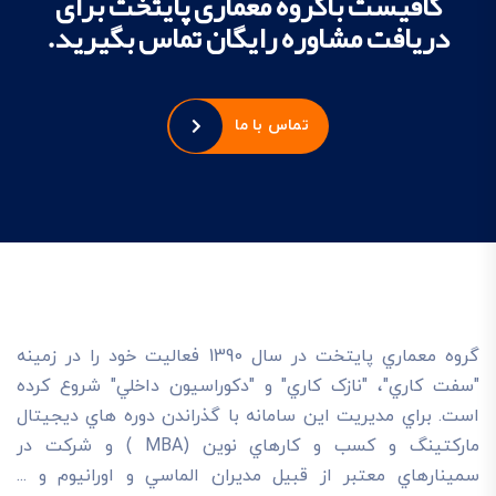
کافیست باگروه معماری پایتخت برای
دریافت مشاوره رایگان تماس بگیرید.
تماس با ما
گروه معماري پايتخت در سال 1390 فعاليت خود را در زمينه
"سفت کاري"، "نازک کاري" و "دکوراسيون داخلي" شروع کرده
است. براي مديريت اين سامانه با گذراندن دوره هاي ديجيتال
مارکتينگ و کسب و کارهاي نوين (MBA ) و شرکت در
سمينارهاي معتبر از قبيل مديران الماسي و اورانيوم و ...