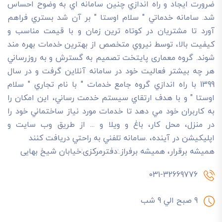
ضرورت ايجاد و راه اندازي چنين سامانه اي به وضوح احساس
شد. سامانه خدماتي " سلام اوستا " بر آن شد بستري فراهم
آورد تا مشتريان در کوتاه ترين زمان و با قيمت مناسب و
کيفيت بالا، توسط نيروي متخصص از بهترين خدمات بهره مند
شوند. گروه معماری پایتخت تصميم به گسترش و به روزرساني
هر چه بيشتر فعاليت خود در سامانه آنلاين گرفت و در سال
1399 با راه اندازي گروه جامع خدمات " با نام تجاري " سلام
اوستا " و با هدف ارتقاي سيستم خدمت رساني، اين امکان را
به کاربران خود مي دهد تا خدمات مورد نياز ساختماني خود را
در منزل، محل کار، باغ و ويلا و ... از طريق وب سايت و
اپليکيشن در آينده، .سامانه تلفني به راحتي دريافت کنند
هميشه برقرار، هميشه برفراز.:دفترمرکزی:خیابان شیخ بهایی
031-32669776
9 صبح الي 9 شب