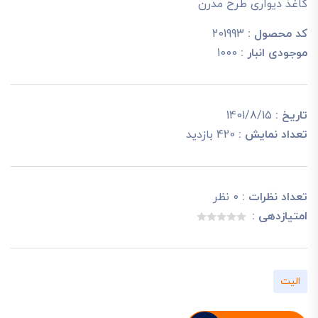
کاغذ دیواری طرح مدرن
کد محصول :
201993
موجودی انبار :
1000
تاریخ :
1401/8/15
تعداد نمایش :
420 بازدید
تعداد نظرات :
0 نظر
امتیازدهی :
الیت