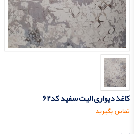
کاغذ دیواری الیت سفید کد62
تماس بگیرید